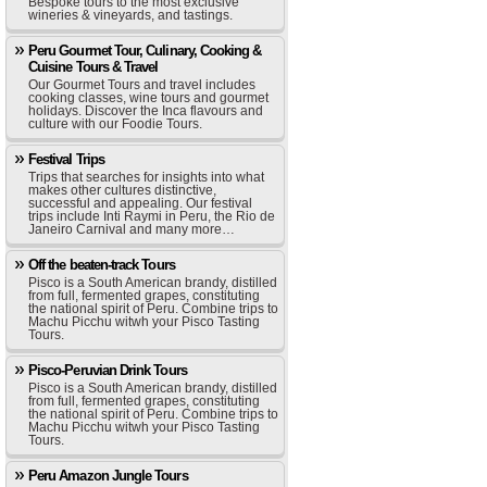
Bespoke tours to the most exclusive
wineries & vineyards, and tastings.
Peru Gourmet Tour, Culinary, Cooking &
Cuisine Tours & Travel
Our Gourmet Tours and travel includes
cooking classes, wine tours and gourmet
holidays. Discover the Inca flavours and
culture with our Foodie Tours.
Festival Trips
Trips that searches for insights into what
makes other cultures distinctive,
successful and appealing. Our festival
trips include Inti Raymi in Peru, the Rio de
Janeiro Carnival and many more…
Off the beaten-track Tours
Pisco is a South American brandy, distilled
from full, fermented grapes, constituting
the national spirit of Peru. Combine trips to
Machu Picchu witwh your Pisco Tasting
Tours.
Pisco-Peruvian Drink Tours
Pisco is a South American brandy, distilled
from full, fermented grapes, constituting
the national spirit of Peru. Combine trips to
Machu Picchu witwh your Pisco Tasting
Tours.
Peru Amazon Jungle Tours