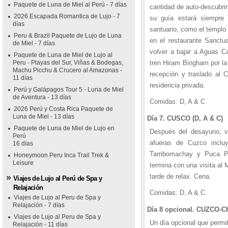
Paquete de Luna de Miel al Perú - 7 días
cantidad de auto-descubri
2026 Escapada Romantica de Lujo - 7
su guía estará siempre d
días
santuario, como el templo 
Peru & Brazil Paquete de Lujo de Luna
en el restaurante Sanctu
de Miel - 7 días
volver a bajar a Aguas Ca
Paquete de Luna de Miel de Lujo al
Peru - Playas del Sur, Viñas & Bodegas,
tren Hiram Bingham por la
Machu Picchu & Crucero al Amazonas -
recepción y traslado al 
11 días
residencia privada.
Perú y Galápagos Tour 5 - Luna de Miel
de Aventura - 13 días
Comidas: D, A & C
2026 Perú y Costa Rica Paquete de
Luna de Miel - 13 días
Día 7. CUSCO (D, A & C)
Paquete de Luna de Miel de Lujo en
Después del desayuno, vis
Perú
afueras de Cuzco inclu
16 días
Tambomachay y Puca Puc
Honeymoon Peru Inca Trail Trek &
Leisure
termina con una visita al 
tarde de relax. Cena.
Viajes de Lujo al Perú de Spa y
Relajación
Comidas: D, A & C
Viajes de Lujo al Peru de Spa y
Relajación - 7 días
Día 8 opcional. CUZCO-
Viajes de Lujo al Peru de Spa y
Un día opcional que permi
Relajación - 11 días