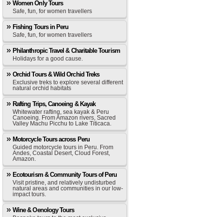
Women Only Tours
Safe, fun, for women travellers
Fishing Tours in Peru
Safe, fun, for women travellers
Philanthropic Travel & Charitable Tourism
Holidays for a good cause.
Orchid Tours & Wild Orchid Treks
Exclusive treks to explore several different
natural orchid habitats
Rafting Trips, Canoeing & Kayak
Whitewater rafting, sea kayak & Peru
Canoeing. From Amazon rivers, Sacred
Valley Machu Picchu to Lake Titicaca.
Motorcycle Tours across Peru
Guided motorcycle tours in Peru. From
Andes, Coastal Desert, Cloud Forest,
Amazon.
Ecotourism & Community Tours of Peru
Visit pristine, and relatively undisturbed
natural areas and communities in our low-
impact tours.
Wine & Oenology Tours