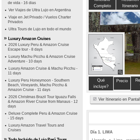
de vida - 16 dias
Completo
Itinerario
Ver Viajes de Ultra Lujo en Argentina
Viaje en Jet Privado / Vuelos Charter
Privados
Ultra Tours de Lujo en todo el mundo
Luxury Amazon Cruises
2026 Luxury Peru & Amazon Cruise
Escape tour - 8 days
Luxury Machu Picchu & Amazon Cruise
Adventure - 10 days
Luxury Amazon Cruise & Machu Picchu -
11 days
Qué
Re
Luxury Peru Honeymoon - Southern
Precio
Beach, Vineyards, Machu Picchu &
incluye?
Amazon Cruise - 11 days
2026 Christmas Brazil Tour Iguazu Falls
Ver Itinerario en Panta
& Amazon River Cruise from Manaus - 12
days
Deluxe Complete Peru & Amazon Cruise
- 15 days
Luxury Amazon Travel Tours and
Cruises
Día 1. LIMA
Todo Incluido de Lujo Perú Tours