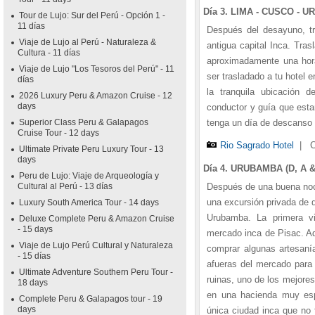
Día 3. LIMA - CUSCO - U
Tour de Lujo: Sur del Perú - Opción 1 -
11 días
Después del desayuno, tr
Viaje de Lujo al Perú - Naturaleza &
antigua capital Inca. Tra
Cultura - 11 días
aproximadamente una hora
Viaje de Lujo "Los Tesoros del Perú" - 11
ser trasladado a tu hotel
días
la tranquila ubicación 
2026 Luxury Peru & Amazon Cruise - 12
days
conductor y guía que esta
Superior Class Peru & Galapagos
tenga un día de descanso e
Cruise Tour - 12 days
Rio Sagrado Hotel
|
C
Ultimate Private Peru Luxury Tour - 13
days
Día 4. URUBAMBA (D, A &
Peru de Lujo: Viaje de Arqueología y
Cultural al Perú - 13 días
Después de una buena noc
una excursión privada de 
Luxury South America Tour - 14 days
Urubamba. La primera vi
Deluxe Complete Peru & Amazon Cruise
- 15 days
mercado inca de Pisac. Aq
Viaje de Lujo Perú Cultural y Naturaleza
comprar algunas artesanía
- 15 días
afueras del mercado para 
Ultimate Adventure Southern Peru Tour -
ruinas, uno de los mejore
18 days
en una hacienda muy espe
Complete Peru & Galapagos tour - 19
days
única ciudad inca que no 