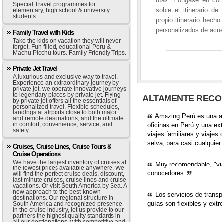
días. Póngase en con
Special Travel programmes for
sobre el itinerario de
elementary, high school & university
students
propio itinerario hech
personalizados de acue
Family Travel with Kids
Take the kids on vacation they will never
forget. Fun filled, educational Peru &
Machu Picchu tours. Family Friendly Trips.
Private Jet Travel
A luxurious and exclusive way to travel.
Experience an extraordinary journey by
private jet, we operate innovative journeys
to legendary places by private jet. Flying
ALTAMENTE RECO
by private jet offers all the essentials of
personalized travel. Flexible schedules,
landings at airports close to both major
Amazing Perú es una age
and remote destinations, and the ultimate
in comfort, convenience, service, and
oficinas en Perú y una ext
safety.
viajes familiares y viajes
selva, para casi cualquie
Cruises, Cruise Lines, Cruise Tours &
Cruise Operations
We have the largest inventory of cruises at
Muy recomendable, "viaj
the lowest prices available anywhere. We
conocedores
will find the perfect cruise deals, discount,
last minute cruises, cruise lines and cruise
vacations. Or visit South America by Sea. A
new approach to the best-known
Los servicios de transp
destinations. Our regional structure in
guías son flexibles y ext
South America and recognized presence
in the cruise industry, let us provide to our
partners the highest quality standards in
all our destionations, with competitive and