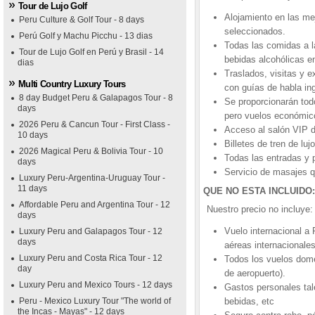
Tour de Lujo Golf
Alojamiento en las mej
Peru Culture & Golf Tour - 8 days
seleccionados.
Perú Golf y Machu Picchu - 13 dias
Todas las comidas a la
Tour de Lujo Golf en Perú y Brasil - 14
bebidas alcohólicas e
dias
Traslados, visitas y e
Multi Country Luxury Tours
con guías de habla in
8 day Budget Peru & Galapagos Tour - 8
Se proporcionarán todo
days
pero vuelos económicos
2026 Peru & Cancun Tour - First Class -
Acceso al salón VIP d
10 days
Billetes de tren de lujo
2026 Magical Peru & Bolivia Tour - 10
Todas las entradas y 
days
Servicio de masajes 
Luxury Peru-Argentina-Uruguay Tour -
11 days
QUE NO ESTA INCLUIDO:
Affordable Peru and Argentina Tour - 12
Nuestro precio no incluye:
days
Vuelo internacional a
Luxury Peru and Galapagos Tour - 12
days
aéreas internacionales
Luxury Peru and Costa Rica Tour - 12
Todos los vuelos dom
day
de aeropuerto).
Luxury Peru and Mexico Tours - 12 days
Gastos personales tal
Peru - Mexico Luxury Tour "The world of
bebidas, etc
the Incas - Mayas" - 12 days