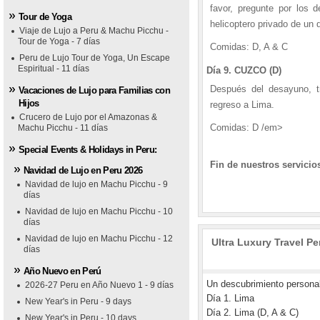
favor, pregunte por los 
Tour de Yoga
1
1
1
2
2
2
3
3
3
4
4
4
5
5
5
helicoptero privado de un 
Viaje de Lujo a Peru & Machu Picchu -
Tour de Yoga - 7 días
Comidas: D, A & C
Peru de Lujo Tour de Yoga, Un Escape
Espiritual - 11 días
Día 9. CUZCO (D)
Después del desayuno, tr
Vacaciones de Lujo para Familias con
Hijos
regreso a Lima.
Crucero de Lujo por el Amazonas &
Comidas: D /em>
Machu Picchu - 11 días
Special Events & Holidays in Peru:
Fin de nuestros servicio
Navidad de Lujo en Peru 2026
Navidad de lujo en Machu Picchu - 9
días
Navidad de lujo en Machu Picchu - 10
días
Navidad de lujo en Machu Picchu - 12
Ultra Luxury Travel Per
días
raflores Park Hotel
tel Marriott
o Sagrado Hotel
Año Nuevo en Perú
Un descubrimiento personal
2026-27 Peru en Año Nuevo 1 - 9 días
Día 1. Lima
New Year's in Peru - 9 days
Día 2. Lima (D, A & C)
New Year's in Peru - 10 days