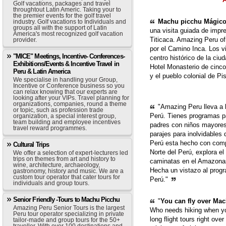
Golf vacations, packages and travel
throughtout Latin Americ. Taking your to
the premier events for the golf travel
Machu picchu Mágico
industry. Golf vacations to Individuals and
groups all with the support of Latin
una visita guiada de impr
America's most recognized golf vacation
Titicaca. Amazing Peru o
provider.
por el Camino Inca. Los vi
"MICE" Meetings, Incentive- Conferences-
centro histórico de la ciu
Exhibitions/Events & Incentive Travel in
Hotel Monasterio de cinco
Peru & Latin America
y el pueblo colonial de Pi
We specialise in handling your Group,
Incentive or Conference business so you
can relax knowing that our experts are
looking after your VIPs. Travel planning for
organizations, companies, round a theme
"Amazing Peru lleva a la
or topic, such as profession trade
Perú. Tienes programas pa
organization, a special interest group,
team building and employee incentives
padres con niños mayores 
travel reward programmes.
parajes para inolvidables
Perú esta hecho con comp
Cultural Trips
Norte del Perú, explora e
We offer a selection of expert-lecturers led
trips on themes from art and history to
caminatas en el Amazonas
wine, architecture, archaeology,
Hecha un vistazo al prog
gastronomy, history and music. We are a
custom tour operator that cater tours for
Perú."
individuals and group tours.
Senior Friendly -Tours to Machu Picchu
"
You can fly over Mach
Amazing Peru Senior Tours is the largest
Who needs hiking when yo
Peru tour operator specializing in private
long flight tours right ove
tailor-made and group tours for the 50+