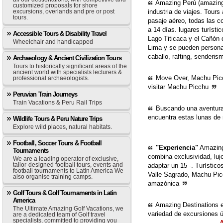
Amazing Perú (amazingp
customized proposals for shore
industria de viajes. Tours
excursions, overlands and pre or post
tours.
pasaje aéreo, todas las c
a 14 días. lugares turíst
Accessible Tours & Disability Travel
Lago Titicaca y el Cañón
Wheelchair and handicapped
Lima y se pueden personal
caballo, rafting, senderis
Archaeology & Ancient Civilization Tours
Tours to historically significant areas of the
ancient world with specialists lecturers &
Move Over, Machu Picc
professional archaeologists.
visitar Machu Picchu
Peruvian Train Journeys
Train Vacations & Peru Rail Trips
Buscando una aventura 
encuentra estas lunas de
Wildlife Tours & Peru Nature Trips
Explore wild places, natural habitats.
Football, Soccer Tours & Football
"Experiencia"
Amazing 
Tournaments
combina exclusividad, luj
We are a leading operator of exclusive,
tailor-designed football tours, events and
adaptar un 15 -. Turístico
football tournaments to Latin America We
Valle Sagrado, Machu Pic
also organise training camps.
amazónica
Golf Tours & Golf Tournaments in Latin
America
Amazing Destinations 
The Ultimate Amazing Golf Vacations, we
variedad de excursiones
are a dedicated team of Golf travel
specialists, committed to providing you
A