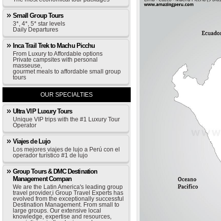
Small Group Tours
3*, 4*, 5* star levels
Daily Departures
Inca Trail Trek to Machu Picchu
From Luxury to Affordable options
Private campsites with personal
masseuse,
gourmet meals to affordable small group
tours
OUR SPECIALTIES
Ultra VIP Luxury Tours
Unique VIP trips with the #1 Luxury Tour
Operator
Viajes de Lujo
Los mejores viajes de lujo a Perú con el
operador turístico #1 de lujo
Group Tours & DMC Destination
Management Compan
We are the Latin America's leading group
travel provider,i Group Travel Experts has
evolved from the exceptionally successful
Destination Management. From small to
large groups. Our extensive local
knowledge, expertise and resources,