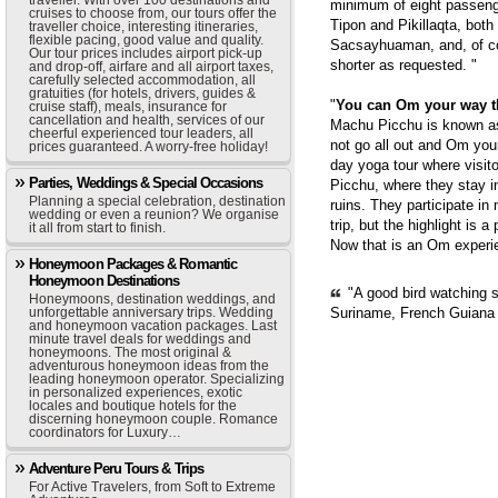
traveller. With over 100 destinations and
minimum of eight passenge
cruises to choose from, our tours offer the
Tipon and Pikillaqta, bot
traveller choice, interesting itineraries,
flexible pacing, good value and quality.
Sacsayhuaman, and, of cou
Our tour prices includes airport pick-up
shorter as requested. "
and drop-off, airfare and all airport taxes,
carefully selected accommodation, all
gratuities (for hotels, drivers, guides &
"
You can Om your way 
cruise staff), meals, insurance for
cancellation and health, services of our
Machu Picchu is known as 
cheerful experienced tour leaders, all
not go all out and Om you
prices guaranteed. A worry-free holiday!
day yoga tour where visit
Parties, Weddings & Special Occasions
Picchu, where they stay i
Planning a special celebration, destination
ruins. They participate in
wedding or even a reunion? We organise
trip, but the highlight is 
it all from start to finish.
Now that is an Om experie
Honeymoon Packages & Romantic
Honeymoon Destinations
"A good bird watching s
Honeymoons, destination weddings, and
Suriname, French Guiana
unforgettable anniversary trips. Wedding
and honeymoon vacation packages. Last
minute travel deals for weddings and
honeymoons. The most original &
adventurous honeymoon ideas from the
leading honeymoon operator. Specializing
in personalized experiences, exotic
locales and boutique hotels for the
discerning honeymoon couple. Romance
coordinators for Luxury…
Adventure Peru Tours & Trips
For Active Travelers, from Soft to Extreme