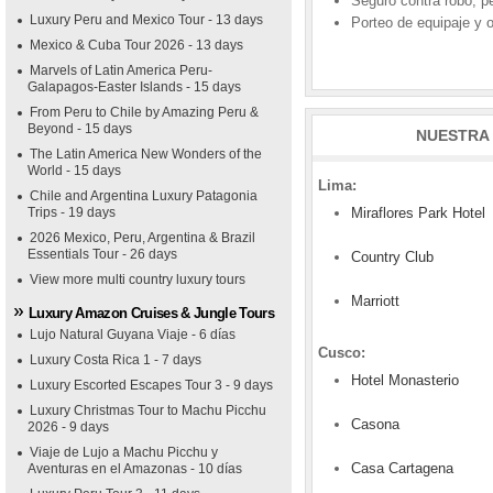
Seguro contra robo, p
Luxury Peru and Mexico Tour - 13 days
Porteo de equipaje y 
Mexico & Cuba Tour 2026 - 13 days
Marvels of Latin America Peru-
Galapagos-Easter Islands - 15 days
From Peru to Chile by Amazing Peru &
Beyond - 15 days
NUESTRA 
The Latin America New Wonders of the
World - 15 days
Lima:
Chile and Argentina Luxury Patagonia
Trips - 19 days
Miraflores Park Hotel
2026 Mexico, Peru, Argentina & Brazil
Essentials Tour - 26 days
Country Club
View more multi country luxury tours
Marriott
Luxury Amazon Cruises & Jungle Tours
Lujo Natural Guyana Viaje - 6 días
Cusco:
Luxury Costa Rica 1 - 7 days
Hotel Monasterio
Luxury Escorted Escapes Tour 3 - 9 days
Luxury Christmas Tour to Machu Picchu
Casona
2026 - 9 days
Viaje de Lujo a Machu Picchu y
Casa Cartagena
Aventuras en el Amazonas - 10 días