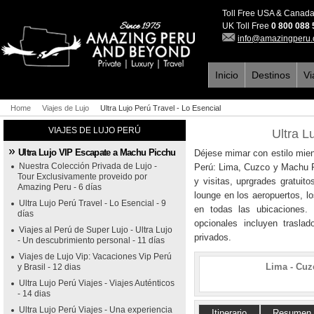
Toll Free USA & Canad
UK Toll Free
0 800 088
info@amazingperu
Inicio
Destinos
Vi
Home
Viajes de Lujo
Ultra Lujo Perú Travel - Lo Esencial
VIAJES DE LUJO PERÚ
Ultra L
Ultra Lujo VIP Escapate a Machu Picchu
Déjese mimar con estilo mient
Nuestra Colección Privada de Lujo -
Perú: Lima, Cuzco y Machu Pi
Tour Exclusivamente proveido por
y visitas, uprgrades gratuit
Amazing Peru - 6 días
lounge en los aeropuertos, lo
Ultra Lujo Perú Travel - Lo Esencial - 9
en todas las ubicaciones. 
días
opcionales incluyen traslad
Viajes al Perú de Super Lujo - Ultra Lujo
privados.
- Un descubrimiento personal - 11 días
Viajes de Lujo Vip: Vacaciones Vip Perú
Lima - Cuz
y Brasil - 12 dias
Ultra Lujo Perú Viajes - Viajes Auténticos
- 14 dias
Ultra Lujo Perú Viajes - Una experiencia
Itinerario
Resumen