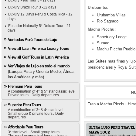
Luxury Peru Tour 3 - 11 days
Luxury Brazil Tour 3 -12 days
Urubamba:
Luxury 12 Days Peru & Costa Rica - 12
Urubamba Villas
days
Rio Sagrado
Ecuador Naturally 5* Deluxe Tour - 21
Machu Picchu:
days
Sanctuary Lodge
Ver todas Perú Tours de Lujo
Sumaq
View all Latin America Luxury Tours
Machu Picchu Pueblo 
View all Golf Tours in Latin America
Las Suites mas finas y luj
Ver Viajes de Lujo en todo el mundo
presidenciales y Royal Sui
(Europa, Asia y Oriente Medio, África,
las Américas y más)
Premium Peru Tours
A combination of 4* & 5* star classic level
N
Private tours - Daily departures
Tren a Machu Picchu: Hir
Superior Peru Tours
A combination of 3* & 4* star level
Small group & private tours / Daily
departures
Affordable Peru Tours
3* star level - Small group tours
The most economical tour packages