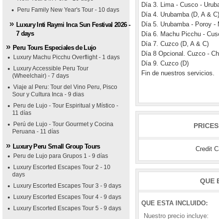
Día 3. Lima - Cusco - Urub
Peru Family New Year's Tour - 10 days
Día 4. Urubamba (D, A & C
Día 5. Urubamba - Poroy -
Luxury Inti Raymi Inca Sun Festival 2026 -
7 days
Día 6. Machu Picchu - Cus
Día 7. Cuzco (D, A & C)
Peru Tours Especiales de Lujo
Día 8 Opcional. Cuzco - Ch
Luxury Machu Picchu Overflight - 1 days
Día 9. Cuzco (D)
Luxury Accessible Peru Tour
Fin de nuestros servicios.
(Wheelchair) - 7 days
Viaje al Peru: Tour del Vino Peru, Pisco
Sour y Cultura Inca - 9 dias
Peru de Lujo - Tour Espiritual y Místico -
11 días
Perú de Lujo - Tour Gourmet y Cocina
PRICES
Peruana - 11 días
Luxury Peru Small Group Tours
Credit 
Peru de Lujo para Grupos 1 - 9 días
Luxury Escorted Escapes Tour 2 - 10
days
QUE 
Luxury Escorted Escapes Tour 3 - 9 days
Luxury Escorted Escapes Tour 4 - 9 days
QUE ESTA INCLUIDO:
Luxury Escorted Escapes Tour 5 - 9 days
Nuestro precio incluye: