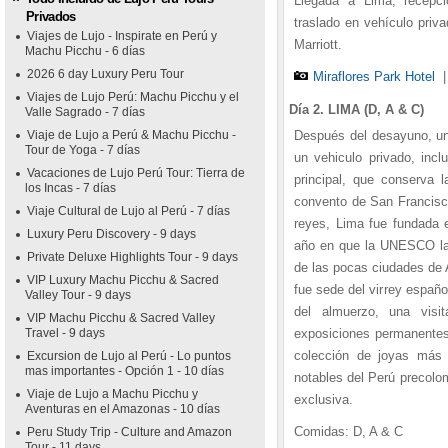
Llegada a Lima, recepci
Privados
traslado en vehículo priva
Viajes de Lujo - Inspirate en Perú y
Marriott.
Machu Picchu - 6 días
2026 6 day Luxury Peru Tour
Miraflores Park Hotel
Viajes de Lujo Perú: Machu Picchu y el
Día 2. LIMA (D, A & C)
Valle Sagrado - 7 días
Viaje de Lujo a Perú & Machu Picchu -
Después del desayuno, una
Tour de Yoga - 7 días
un vehiculo privado, incl
Vacaciones de Lujo Perú Tour: Tierra de
principal, que conserva l
los Incas - 7 días
convento de San Francisc
Viaje Cultural de Lujo al Perú - 7 días
reyes, Lima fue fundada 
Luxury Peru Discovery - 9 days
año en que la UNESCO la 
Private Deluxe Highlights Tour - 9 days
de las pocas ciudades de 
VIP Luxury Machu Picchu & Sacred
fue sede del virrey españ
Valley Tour - 9 days
del almuerzo, una vis
VIP Machu Picchu & Sacred Valley
Travel - 9 days
exposiciones permanentes,
colección de joyas más 
Excursion de Lujo al Perú - Lo puntos
mas importantes - Opción 1 - 10 días
notables del Perú precolo
Viaje de Lujo a Machu Picchu y
exclusiva.
Aventuras en el Amazonas - 10 días
Comidas: D, A & C
Peru Study Trip - Culture and Amazon
Tour - 11 days