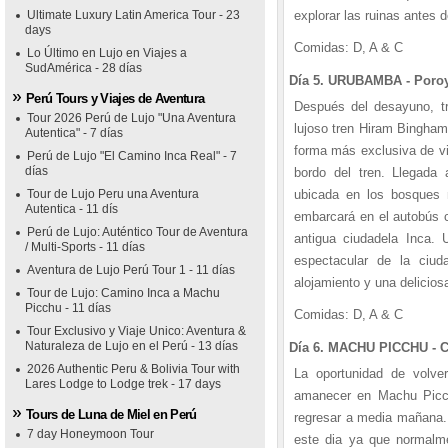
Ultimate Luxury Latin America Tour - 23
explorar las ruinas antes 
days
Comidas: D, A & C
Lo Último en Lujo en Viajes a
SudAmérica - 28 días
Día 5. URUBAMBA - Poroy
Perú Tours y Viajes de Aventura
Después del desayuno, tr
Tour 2026 Perú de Lujo "Una Aventura
lujoso tren Hiram Bingham
Autentica" - 7 días
forma más exclusiva de vi
Perú de Lujo "El Camino Inca Real" - 7
días
bordo del tren. Llegada 
Tour de Lujo Peru una Aventura
ubicada en los bosques 
Autentica - 11 dís
embarcará en el autobús c
Perú de Lujo: Auténtico Tour de Aventura
antigua ciudadela Inca.
/ Multi-Sports - 11 días
espectacular de la ciud
Aventura de Lujo Perú Tour 1 - 11 días
alojamiento y una delicios
Tour de Lujo: Camino Inca a Machu
Picchu - 11 días
Comidas: D, A & C
Tour Exclusivo y Viaje Unico: Aventura &
Naturaleza de Lujo en el Perú - 13 días
Día 6. MACHU PICCHU - C
2026 Authentic Peru & Bolivia Tour with
La oportunidad de volver
Lares Lodge to Lodge trek - 17 days
amanecer en Machu Picchu
Tours de Luna de Miel en Perú
regresar a media mañana. 
7 day Honeymoon Tour
este dia ya que normalm