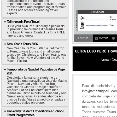
specializing in the design and
implementation of events, activities, tours,
transportation and program logistics make
us the Latin America's leading travel
experts.
Tailor made Peru Travel
Build your own Peru itinerary, Specialists
in providing tailor-made itineraries Peru
and Latin America. Contact us for a FREE
itinerary and quote.
New Year's Tours 2026
New Year Tours 2026. Plan a lifetime trip
ULTRA LUJO PERÚ TRAVE
to Peru, private tours and small group
tours over Christmas and New Year to one
for the Seven New Wonders of the World
Lima - Cu
Machu Picchu.
Temporada de Navidad Paquetes de Viaje
2026
Despierta a la mañana siguiente de
Navidad a una maravillosa vista de Machu
Picchu. Navidad y Año Nuevo Top
Para disponibilidad 
vacaciones Ofertas de viaje a través de
América Latina Encuentra increíbles
info@amazingperu.c
ofertas de último minuto de Navidad y Año
completa del viaje cor
Nuevo escapadas. Grandes ahorros en
días de fiesta. Viajes a medida privadas y
duración, con los térm
pequeños viajes en grupo.
tenemos reducciones s
University Student Expeditions & School
Todos nuestros
Tours
Travel Programmes