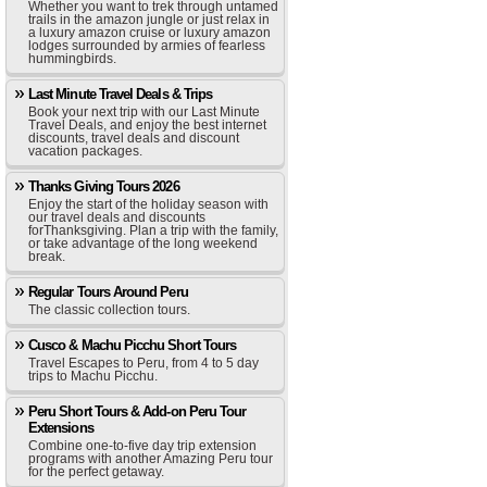
Whether you want to trek through untamed
trails in the amazon jungle or just relax in
a luxury amazon cruise or luxury amazon
lodges surrounded by armies of fearless
hummingbirds.
Last Minute Travel Deals & Trips
Book your next trip with our Last Minute
Travel Deals, and enjoy the best internet
discounts, travel deals and discount
vacation packages.
Thanks Giving Tours 2026
Enjoy the start of the holiday season with
our travel deals and discounts
forThanksgiving. Plan a trip with the family,
or take advantage of the long weekend
break.
Regular Tours Around Peru
The classic collection tours.
Cusco & Machu Picchu Short Tours
Travel Escapes to Peru, from 4 to 5 day
trips to Machu Picchu.
Peru Short Tours & Add-on Peru Tour
Extensions
Combine one-to-five day trip extension
programs with another Amazing Peru tour
for the perfect getaway.