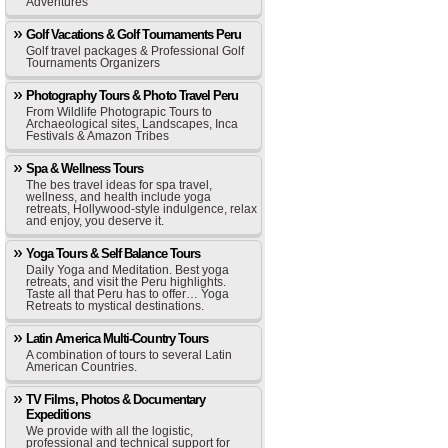
Adventures
Golf Vacations & Golf Tournaments Peru
Golf travel packages & Professional Golf
Tournaments Organizers
Photography Tours & Photo Travel Peru
From Wildlife Photograpic Tours to
Archaeological sites, Landscapes, Inca
Festivals & Amazon Tribes
Spa & Wellness Tours
The bes travel ideas for spa travel,
wellness, and health include yoga
retreats, Hollywood-style indulgence, relax
and enjoy, you deserve it.
Yoga Tours & Self Balance Tours
Daily Yoga and Meditation. Best yoga
retreats, and visit the Peru highlights.
Taste all that Peru has to offer… Yoga
Retreats to mystical destinations.
Latin America Multi-Country Tours
A combination of tours to several Latin
American Countries.
TV Films, Photos & Documentary
Expeditions
We provide with all the logistic,
professional and technical support for