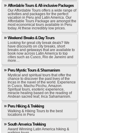
Affordable Tours & All-inclusive Packages
Our Affordable Tours offers a wide range of
activities and packages for the perfect
vacation in Peru and Latin America. Our
Affordable Tours Package are amongst the
most economical tours available in Peru
today. At these incredibly low prices.
Weekend Breaks & Day Tours
Looking for great city break deals? We
have discounts on city breaks, short
breaks and getaways that are available to
book now across Latin America to top
cities such as Cusco, Rio de Janeiro and
more…
Peru Mystic Tours & Shamanism
Mystical and spiritual tours that offer the
chance to discover the past lives of the
Incas in the navel of the world. Experience
in Cusco, Machu Picchu, Amazon.
Spiritual tours, esoteric experience,
miracle healing based on the reading of
Andean sacred leaf, Inca Sahamanism.
Peru Hiking & Trekking
Walking & Hiking Tours to the best
locations in Peru
South America Trekking
Award Winning Latin America hiking &
walking tours.