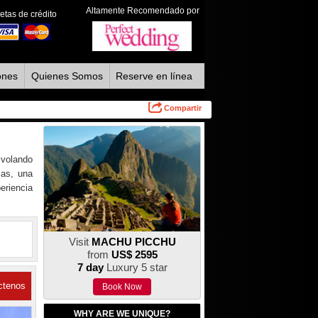
Altamente Recomendado por
etas de crédito
ones
Quienes Somos
Reserve en línea
Compartir
 volando
cas, una
eriencia
Visit
MACHU PICCHU
from
US$ 2595
7 day
Luxury 5 star
ctenos
Book Now
WHY ARE WE UNIQUE?