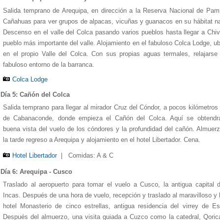
Salida temprano de Arequipa, en dirección a la Reserva Nacional de Pa
Cañahuas para ver grupos de alpacas, vicuñas y guanacos en su hábitat na
Descenso en el valle del Colca pasando varios pueblos hasta llegar a Chiv
pueblo más importante del valle. Alojamiento en el fabuloso Colca Lodge, u
en el propio Valle del Colca. Con sus propias aguas termales, relajarse
fabuloso entorno de la barranca.
Colca Lodge
Miraflores Park Hotel
Libertador Hotel
Colca Lodge
Monasterio Hotel
Machu Picchu Sanctuary Lodge
Día 5: Cañón del Colca
Salida temprano para llegar al mirador Cruz del Cóndor, a pocos kilómetros
de Cabanaconde, donde empieza el Cañón del Colca. Aquí se obtendr
buena vista del vuelo de los cóndores y la profundidad del cañón. Almuer
la tarde regreso a Arequipa y alojamiento en el hotel Libertador. Cena.
Hotel Libertador
|
Comidas: A & C
Día 6: Arequipa - Cusco
Traslado al aeropuerto para tomar el vuelo a Cusco, la antigua capital 
Incas. Después de una hora de vuelo, recepción y traslado al maravilloso y 
hotel Monasterio de cinco estrellas, antigua residencia del virrey de E
Después del almuerzo, una visita guiada a Cuzco como la catedral, Qori