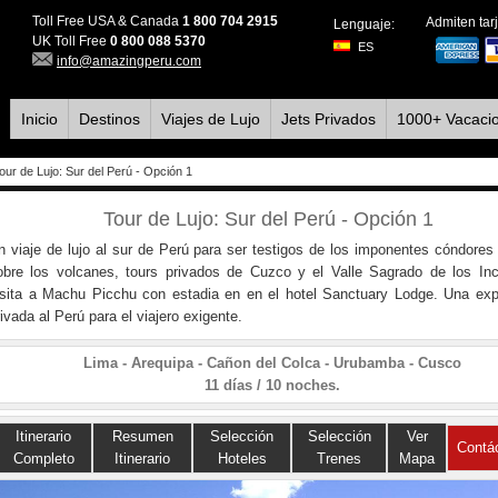
Toll Free USA & Canada
1 800 704 2915
Admiten tarj
Lenguaje:
UK Toll Free
0 800 088 5370
ES
info@amazingperu.com
Inicio
Destinos
Viajes de Lujo
Jets Privados
1000+ Vacaci
our de Lujo: Sur del Perú - Opción 1
Tour de Lujo: Sur del Perú - Opción 1
n viaje de lujo al sur de Perú para ser testigos de los imponentes cóndores
obre los volcanes, tours privados de Cuzco y el Valle Sagrado de los In
isita a Machu Picchu con estadia en en el hotel Sanctuary Lodge. Una exp
rivada al Perú para el viajero exigente.
Lima - Arequipa - Cañon del Colca - Urubamba - Cusco
11 días / 10 noches.
Itinerario
Resumen
Selección
Selección
Ver
Contá
Completo
Itinerario
Hoteles
Trenes
Mapa