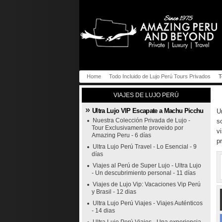
Home
Todo Incluido de Lujo Perú Tours Privados
T
VIAJES DE LUJO PERÚ
Ultra Lujo VIP Escapate a Machu Picchu
U
Nuestra Colección Privada de Lujo -
s
Tour Exclusivamente proveido por
v
Amazing Peru - 6 días
p
Ultra Lujo Perú Travel - Lo Esencial - 9
días
Viajes al Perú de Super Lujo - Ultra Lujo
- Un descubrimiento personal - 11 días
Viajes de Lujo Vip: Vacaciones Vip Perú
y Brasil - 12 dias
Ultra Lujo Perú Viajes - Viajes Auténticos
- 14 dias