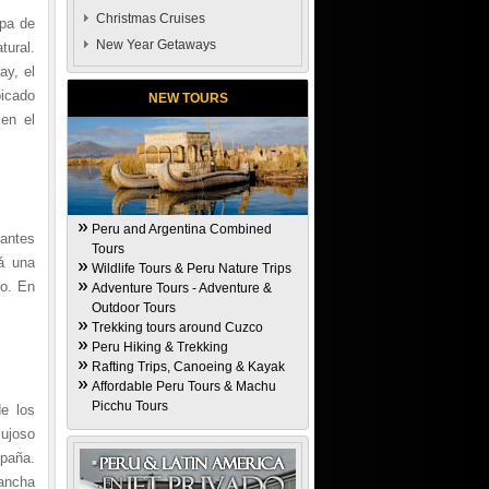
Christmas Cruises
mpa de
New Year Getaways
tural.
ay, el
bicado
NEW TOURS
 en el
Peru and Argentina Combined
 antes
Tours
á una
Wildlife Tours & Peru Nature Trips
zo. En
Adventure Tours - Adventure &
Outdoor Tours
Trekking tours around Cuzco
Peru Hiking & Trekking
Rafting Trips, Canoeing & Kayak
Affordable Peru Tours & Machu
Picchu Tours
de los
lujoso
spaña.
cancha