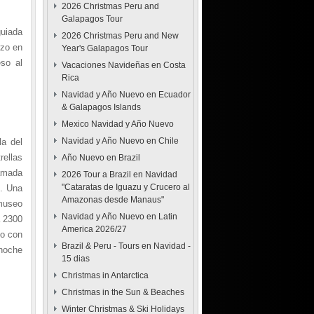
2026 Christmas Peru and
Galapagos Tour
guiada
2026 Christmas Peru and New
rzo en
Year's Galapagos Tour
eso al
Vacaciones Navideñas en Costa
Rica
Navidad y Año Nuevo en Ecuador
& Galapagos Islands
Mexico Navidad y Año Nuevo
Navidad y Año Nuevo en Chile
la del
rellas
Año Nuevo en Brazil
lamada
2026 Tour a Brazil en Navidad
"Cataratas de Iguazu y Crucero al
o. Una
Amazonas desde Manaus"
 museo
Navidad y Año Nuevo en Latin
a 2300
America 2026/27
ño con
Brazil & Peru - Tours en Navidad -
 noche
15 dias
Christmas in Antarctica
Christmas in the Sun & Beaches
Winter Christmas & Ski Holidays