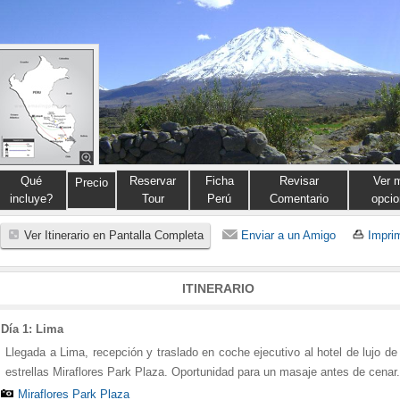
Qué
Reservar
Ficha
Revisar
Ver 
Precio
incluye?
Tour
Perú
Comentario
opcio
Ver Itinerario en Pantalla Completa
Enviar a un Amigo
Imprim
ITINERARIO
Día 1: Lima
Llegada a Lima, recepción y traslado en coche ejecutivo al hotel de lujo de
estrellas Miraflores Park Plaza. Oportunidad para un masaje antes de cenar.
Miraflores Park Plaza