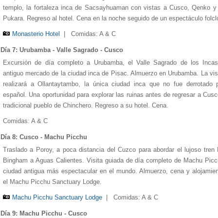
templo, la fortaleza inca de Sacsayhuaman con vistas a Cusco, Qenko y
Pukara. Regreso al hotel. Cena en la noche seguido de un espectáculo folcló
Monasterio Hotel
|
Comidas: A & C
Día 7: Urubamba - Valle Sagrado - Cusco
Excursión de día completo a Urubamba, el Valle Sagrado de los Incas
antiguo mercado de la ciudad inca de Pisac. Almuerzo en Urubamba. La vis
realizará a Ollantaytambo, la única ciudad inca que no fue derrotado 
español. Una oportunidad para explorar las ruinas antes de regresar a Cusc
tradicional pueblo de Chinchero. Regreso a su hotel. Cena.
Comidas: A & C
Día 8: Cusco - Machu Picchu
Traslado a Poroy, a poca distancia del Cuzco para abordar el lujoso tren
Bingham a Aguas Calientes. Visita guiada de día completo de Machu Picc
ciudad antigua más espectacular en el mundo. Almuerzo, cena y alojamie
el Machu Picchu Sanctuary Lodge.
Machu Picchu Sanctuary Lodge
|
Comidas: A & C
Día 9: Machu Picchu - Cusco