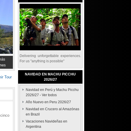
Delivering unforgettable experiences.
más
For us "anything is possible"
nes
NAVIDAD EN MACHU PICCHU
ir Tour
2026/27
Navidad en Perú y Machu Picchu
2026/27
-
Ver todos
Año Nuevo en Peru 2026/27
Navidad en Crucero al Amazónas
en Brazil
 cinco
Vacaciones Navideñas en
Argentina