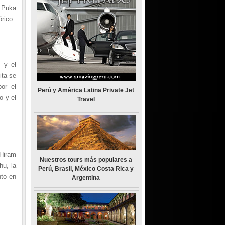
 Puka
rico.
 y el
ita se
por el
Perú y América Latina Private Jet
o y el
Travel
 Hiram
Nuestros tours más populares a
hu, la
Perú, Brasil, México Costa Rica y
nto en
Argentina