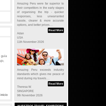
Amazing Peru were far superior to
their competitors in the early stages
of organising the trip - quicker
responses, less unwarranted
hassle, clearer & more accurate
options, and better prices.…
Read More
Adan
USA
11th November 2026
y guía
ujo,
Amazing Peru exceeds industry
standards which gives me peace of
mind during my travels.…
Read More
Theresa W.
SINGAPORE
 inicio
9th November 2026