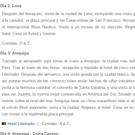
Día 2: Lima
Después del desayuno, visita de la ciudad de Lima, incluyendo una visita 
a la catedral, la plaza principal y las Catacumbas de San Francisco. Almue
el Internacional Rosa Nautica. Visita a un museo de su elección. Regr
hotel. Cena en Astrid y Gaston.
Comidas: D & C
Día 3: Arequipa
Traslado al aeropuerto para tomar el vuelo a Arequipa, la ciudad más bel
Perú. Tras el vuelo de dos horas, recepción y traslado al hotel de cinco est
Libertador. Después del almuerzo, una visita guiada por la ciudad blanca, l
así porque muchos de las construcciones están hechas de sillar volcánic
1
1
1
1
1
2
2
2
2
2
3
3
3
3
3
4
4
4
4
4
5
5
5
5
5
visita a la hermosa catedral, el convento de Santa Catalina, y una visita al
para ver Juanita, la momia mejor conservada en América del Sur. Situado 
metros sobre el nivel del mar, Arequipa tiene un clima maravilloso todo el a
el volcán Misti imponente vista a la ciudad. Regreso al hotel. Cena en la
con vistas a la espléndida plaza principal.
Hotel Libertador
|
Comidas: A & C
Día 4: Arequipa - Colca Canyon