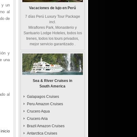
u y un
Vacaciones de lujo en Perú
rno al
7 días Perú Luxury Tour Package
ido de
incl.
Miraflores Park, Monasterio y
Santuario Lodge Hoteles, todos los
trenes, todos los tours privados,
mejor servicio garantizado .
ión y
de una
Sea & River Cruises in
South America
ado al
Galapagos Cruises
Peru Amazon Cruises
Crucero Aqua
Crucero Aria
Brazil Amazon Cruises
 inicio
Antarctica Cruises