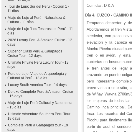
Comidas: D & A
Tour de Lujo: Sur del Perú - Opción 1 -
11 días
Día 4. CUZCO - CAMINO 
Viaje de Lujo al Perú - Naturaleza &
Cultura - 11 días
Temprano despertar y de
Viaje de Lujo "Los Tesoros del Perú" - 11
Abordaremos el tren Vist
días
alrededor, con picos nev
2026 Luxury Peru & Amazon Cruise - 12
elevación y la cabeza en
days
Machu Picchu ciudad puert
Superior Class Peru & Galapagos
tren o en avión, y está
Cruise Tour - 12 days
cubiertas en bosque nubos
Ultimate Private Peru Luxury Tour - 13
days
el tren antes de llegar
Peru de Lujo: Viaje de Arqueología y
cruzando un puente colgan
Cultural al Perú - 13 días
pero interesante comple
Luxury South America Tour - 14 days
breve visita a este sitio
Deluxe Complete Peru & Amazon Cruise
de Wiñay Wayna 2700m/8829
- 15 days
los mejores de todas las
Viaje de Lujo Perú Cultural y Naturaleza
Camino Inca principal. 
- 15 días
Inca. Los recortes del C
Ultimate Adventure Southern Peru Tour -
18 days
Picchu para finalmente ll
Complete Peru & Galapagos tour - 19
partir de aquí el sendero
days