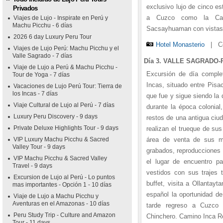
exclusivo lujo de cinco es
Privados
a Cuzco como la Cated
Viajes de Lujo - Inspirate en Perú y
Machu Picchu - 6 días
Sacsayhuaman con vistas 
2026 6 day Luxury Peru Tour
Hotel Monasterio
|
C
Viajes de Lujo Perú: Machu Picchu y el
Valle Sagrado - 7 días
Día 3. VALLE SAGRADO-
Viaje de Lujo a Perú & Machu Picchu -
Excursión de día comple
Tour de Yoga - 7 días
Incas, situado entre Pisa
Vacaciones de Lujo Perú Tour: Tierra de
los Incas - 7 días
que fue y sigue siendo la
Viaje Cultural de Lujo al Perú - 7 días
durante la época colonial
Luxury Peru Discovery - 9 days
restos de una antigua ciu
Private Deluxe Highlights Tour - 9 days
realizan el trueque de sus
VIP Luxury Machu Picchu & Sacred
área de venta de sus m
Valley Tour - 9 days
grabados, reproducciones 
VIP Machu Picchu & Sacred Valley
el lugar de encuentro pa
Travel - 9 days
vestidos con sus trajes 
Excursion de Lujo al Perú - Lo puntos
buffet, visita a Ollantay
mas importantes - Opción 1 - 10 días
español la oportunidad de
Viaje de Lujo a Machu Picchu y
Aventuras en el Amazonas - 10 días
tarde regreso a Cuzco m
Peru Study Trip - Culture and Amazon
Chinchero. Camino Inca Re
Tour - 11 days