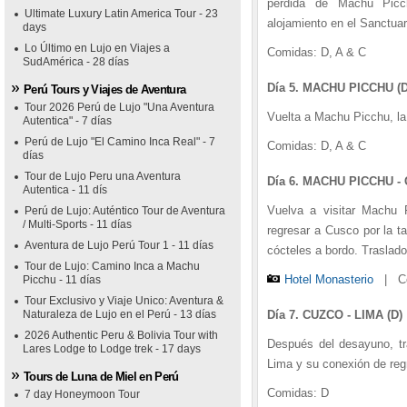
perdida de Machu Pic
Ultimate Luxury Latin America Tour - 23
alojamiento en el Sanctua
days
Lo Último en Lujo en Viajes a
Comidas: D, A & C
SudAmérica - 28 días
Día 5. MACHU PICCHU (D
Perú Tours y Viajes de Aventura
Tour 2026 Perú de Lujo "Una Aventura
Vuelta a Machu Picchu, la
Autentica" - 7 días
Perú de Lujo "El Camino Inca Real" - 7
Comidas: D, A & C
días
Tour de Lujo Peru una Aventura
Día 6. MACHU PICCHU - 
Autentica - 11 dís
Vuelva a visitar Machu 
Perú de Lujo: Auténtico Tour de Aventura
/ Multi-Sports - 11 días
regresar a Cusco por la t
Aventura de Lujo Perú Tour 1 - 11 días
cócteles a bordo. Traslado
Tour de Lujo: Camino Inca a Machu
Hotel Monasterio
|
Co
Picchu - 11 días
Tour Exclusivo y Viaje Unico: Aventura &
Naturaleza de Lujo en el Perú - 13 días
Día 7. CUZCO - LIMA (D)
2026 Authentic Peru & Bolivia Tour with
Después del desayuno, tra
Lares Lodge to Lodge trek - 17 days
Lima y su conexión de reg
Tours de Luna de Miel en Perú
Comidas: D
7 day Honeymoon Tour