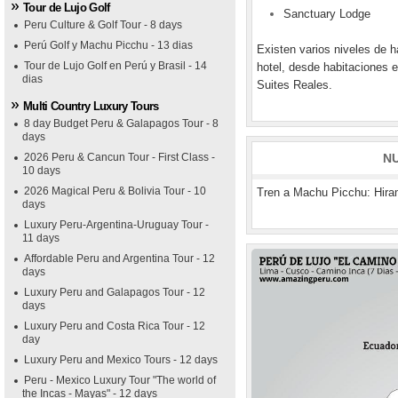
Tour de Lujo Golf
Sanctuary Lodge
Peru Culture & Golf Tour - 8 days
Perú Golf y Machu Picchu - 13 dias
Existen varios niveles de h
Tour de Lujo Golf en Perú y Brasil - 14
hotel, desde habitaciones e
dias
Suites Reales.
Multi Country Luxury Tours
8 day Budget Peru & Galapagos Tour - 8
days
2026 Peru & Cancun Tour - First Class -
N
10 days
2026 Magical Peru & Bolivia Tour - 10
Tren a Machu Picchu: Hir
days
Luxury Peru-Argentina-Uruguay Tour -
11 days
Affordable Peru and Argentina Tour - 12
days
Luxury Peru and Galapagos Tour - 12
days
Luxury Peru and Costa Rica Tour - 12
day
Luxury Peru and Mexico Tours - 12 days
Peru - Mexico Luxury Tour "The world of
the Incas - Mayas" - 12 days