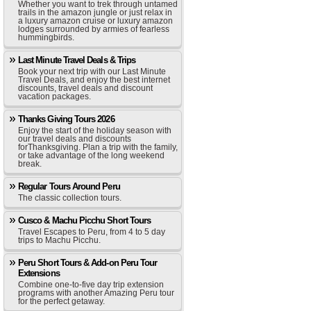
Whether you want to trek through untamed
trails in the amazon jungle or just relax in
a luxury amazon cruise or luxury amazon
lodges surrounded by armies of fearless
hummingbirds.
Last Minute Travel Deals & Trips
Book your next trip with our Last Minute
Travel Deals, and enjoy the best internet
discounts, travel deals and discount
vacation packages.
Thanks Giving Tours 2026
Enjoy the start of the holiday season with
our travel deals and discounts
forThanksgiving. Plan a trip with the family,
or take advantage of the long weekend
break.
Regular Tours Around Peru
The classic collection tours.
Cusco & Machu Picchu Short Tours
Travel Escapes to Peru, from 4 to 5 day
trips to Machu Picchu.
Peru Short Tours & Add-on Peru Tour
Extensions
Combine one-to-five day trip extension
programs with another Amazing Peru tour
for the perfect getaway.