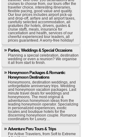
traveller. With over 100 destinations and
cruises to choose from, our tours offer the
traveller choice, interesting itineraries,
flexible pacing, good value and quality.
Our tour prices includes airport pick-up
and drop-off, airfare and all airport taxes,
carefully selected accommodation, all
gratuities (for hotels, drivers, guides &
cruise staff), meals, insurance for
cancellation and health, services of our
cheerful experienced tour leaders, all
prices guaranteed. A worry-free holiday!
Parties, Weddings & Special Occasions
Planning a special celebration, destination
wedding or even a reunion? We organise
it all from start to finish.
Honeymoon Packages & Romantic
Honeymoon Destinations
Honeymoons, destination weddings, and
unforgettable anniversary trips. Wedding
and honeymoon vacation packages. Last
minute travel deals for weddings and
honeymoons. The most original &
adventurous honeymoon ideas from the
leading honeymoon operator. Specializing
in personalized experiences, exotic
locales and boutique hotels for the
discerning honeymoon couple. Romance
coordinators for Luxury…
Adventure Peru Tours & Trips
For Active Travelers, from Soft to Extreme