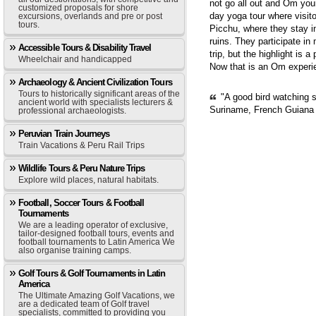
not go all out and Om you
customized proposals for shore
day yoga tour where visit
excursions, overlands and pre or post
tours.
Picchu, where they stay i
ruins. They participate in
Accessible Tours & Disability Travel
trip, but the highlight is 
Wheelchair and handicapped
Now that is an Om experie
Archaeology & Ancient Civilization Tours
Tours to historically significant areas of the
"A good bird watching s
ancient world with specialists lecturers &
Suriname, French Guiana
professional archaeologists.
Peruvian Train Journeys
Train Vacations & Peru Rail Trips
Wildlife Tours & Peru Nature Trips
Explore wild places, natural habitats.
Football, Soccer Tours & Football
Tournaments
We are a leading operator of exclusive,
tailor-designed football tours, events and
football tournaments to Latin America We
also organise training camps.
Golf Tours & Golf Tournaments in Latin
America
The Ultimate Amazing Golf Vacations, we
are a dedicated team of Golf travel
specialists, committed to providing you