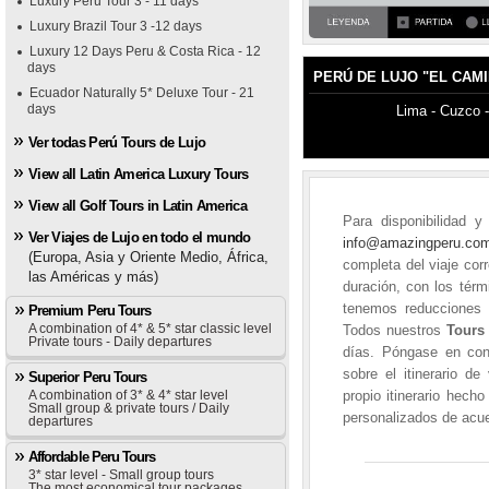
Luxury Peru Tour 3 - 11 days
Luxury Brazil Tour 3 -12 days
Luxury 12 Days Peru & Costa Rica - 12
days
PERÚ DE LUJO "EL CAMI
Ecuador Naturally 5* Deluxe Tour - 21
days
Lima - Cuzco 
Ver todas Perú Tours de Lujo
View all Latin America Luxury Tours
View all Golf Tours in Latin America
Para disponibilidad 
Ver Viajes de Lujo en todo el mundo
info@amazingperu.c
(Europa, Asia y Oriente Medio, África,
completa del viaje cor
las Américas y más)
duración, con los térm
tenemos reducciones s
Premium Peru Tours
A combination of 4* & 5* star classic level
Todos nuestros
Tours
Private tours - Daily departures
días. Póngase en con
sobre el itinerario de
Superior Peru Tours
propio itinerario hech
A combination of 3* & 4* star level
Small group & private tours / Daily
personalizados de acue
departures
Affordable Peru Tours
3* star level - Small group tours
The most economical tour packages