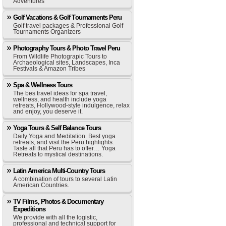
Adventures
Golf Vacations & Golf Tournaments Peru
Golf travel packages & Professional Golf
Tournaments Organizers
Photography Tours & Photo Travel Peru
From Wildlife Photograpic Tours to
Archaeological sites, Landscapes, Inca
Festivals & Amazon Tribes
Spa & Wellness Tours
The bes travel ideas for spa travel,
wellness, and health include yoga
retreats, Hollywood-style indulgence, relax
and enjoy, you deserve it.
Yoga Tours & Self Balance Tours
Daily Yoga and Meditation. Best yoga
retreats, and visit the Peru highlights.
Taste all that Peru has to offer… Yoga
Retreats to mystical destinations.
Latin America Multi-Country Tours
A combination of tours to several Latin
American Countries.
TV Films, Photos & Documentary
Expeditions
We provide with all the logistic,
professional and technical support for