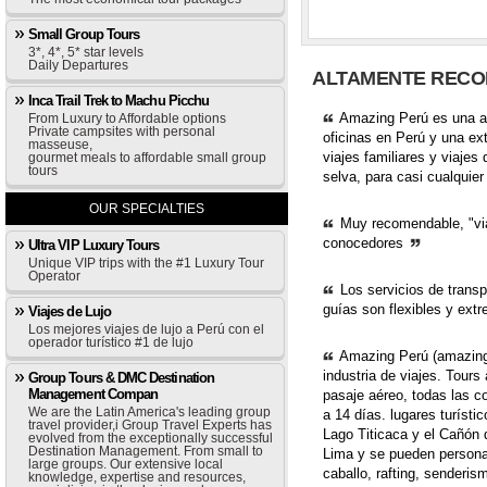
Small Group Tours
3*, 4*, 5* star levels
Daily Departures
ALTAMENTE RECO
Inca Trail Trek to Machu Picchu
Amazing Perú es una age
From Luxury to Affordable options
Private campsites with personal
oficinas en Perú y una ext
masseuse,
viajes familiares y viajes
gourmet meals to affordable small group
tours
selva, para casi cualquie
OUR SPECIALTIES
Muy recomendable, "viaj
conocedores
Ultra VIP Luxury Tours
Unique VIP trips with the #1 Luxury Tour
Operator
Los servicios de transp
guías son flexibles y ext
Viajes de Lujo
Los mejores viajes de lujo a Perú con el
operador turístico #1 de lujo
Amazing Perú (amazingp
industria de viajes. Tours
Group Tours & DMC Destination
Management Compan
pasaje aéreo, todas las c
We are the Latin America's leading group
a 14 días. lugares turíst
travel provider,i Group Travel Experts has
Lago Titicaca y el Cañón
evolved from the exceptionally successful
Destination Management. From small to
Lima y se pueden personal
large groups. Our extensive local
caballo, rafting, senderis
knowledge, expertise and resources,