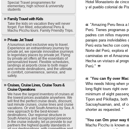
Hotel Monasterio de cinco
Special Travel programmes for
elementary, high school & university
y el pueblo colonial de Pi
students
Family Travel with Kids
Take the kids on vacation they will never
"Amazing Peru lleva a la
forget. Fun filled, educational Peru &
Perú. Tienes programas pa
Machu Picchu tours. Family Friendly Trips.
padres con niños mayores 
Private Jet Travel
parajes para inolvidables
A luxurious and exclusive way to travel.
Perú esta hecho con comp
Experience an extraordinary journey by
Norte del Perú, explora e
private jet, we operate innovative journeys
to legendary places by private jet. Flying
caminatas en el Amazonas
by private jet offers all the essentials of
Hecha un vistazo al prog
personalized travel. Flexible schedules,
landings at airports close to both major
Perú."
and remote destinations, and the ultimate
in comfort, convenience, service, and
safety.
"
You can fly over Mach
Who needs hiking when yo
Cruises, Cruise Lines, Cruise Tours &
long flight tours right ove
Cruise Operations
minimum of eight passenge
We have the largest inventory of cruises at
the lowest prices available anywhere. We
Tipon and Pikillaqta, bot
will find the perfect cruise deals, discount,
Sacsayhuaman, and, of cou
last minute cruises, cruise lines and cruise
vacations. Or visit South America by Sea. A
shorter as requested. "
new approach to the best-known
destinations. Our regional structure in
South America and recognized presence
"
You can Om your way 
in the cruise industry, let us provide to our
Machu Picchu is known as 
partners the highest quality standards in
all our destionations, with competitive and