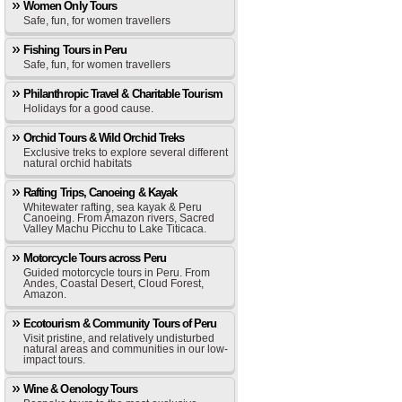
Women Only Tours
Safe, fun, for women travellers
Fishing Tours in Peru
Safe, fun, for women travellers
Philanthropic Travel & Charitable Tourism
Holidays for a good cause.
Orchid Tours & Wild Orchid Treks
Exclusive treks to explore several different
natural orchid habitats
Rafting Trips, Canoeing & Kayak
Whitewater rafting, sea kayak & Peru
Canoeing. From Amazon rivers, Sacred
Valley Machu Picchu to Lake Titicaca.
Motorcycle Tours across Peru
Guided motorcycle tours in Peru. From
Andes, Coastal Desert, Cloud Forest,
Amazon.
Ecotourism & Community Tours of Peru
Visit pristine, and relatively undisturbed
natural areas and communities in our low-
impact tours.
Wine & Oenology Tours