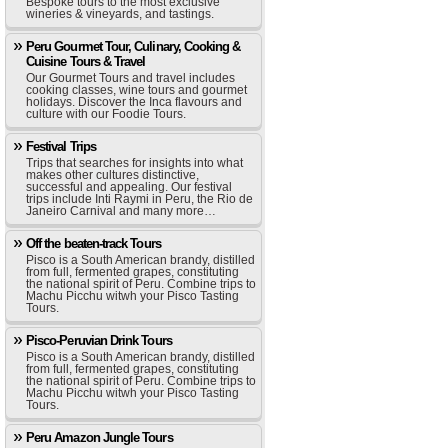
Bespoke tours to the most exclusive
wineries & vineyards, and tastings.
Peru Gourmet Tour, Culinary, Cooking &
Cuisine Tours & Travel
Our Gourmet Tours and travel includes
cooking classes, wine tours and gourmet
holidays. Discover the Inca flavours and
culture with our Foodie Tours.
Festival Trips
Trips that searches for insights into what
makes other cultures distinctive,
successful and appealing. Our festival
trips include Inti Raymi in Peru, the Rio de
Janeiro Carnival and many more…
Off the beaten-track Tours
Pisco is a South American brandy, distilled
from full, fermented grapes, constituting
the national spirit of Peru. Combine trips to
Machu Picchu witwh your Pisco Tasting
Tours.
Pisco-Peruvian Drink Tours
Pisco is a South American brandy, distilled
from full, fermented grapes, constituting
the national spirit of Peru. Combine trips to
Machu Picchu witwh your Pisco Tasting
Tours.
Peru Amazon Jungle Tours