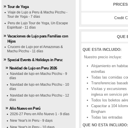
PRICES
Tour de Yoga
1
1
2
2
3
3
4
4
5
5
Viaje de Lujo a Peru & Machu Picchu -
Tour de Yoga - 7 días
Credit 
Peru de Lujo Tour de Yoga, Un Escape
Espiritual - 11 días
Vacaciones de Lujo para Familias con
QUE 
Hijos
Crucero de Lujo por el Amazonas &
QUE ESTA INCLUIDO:
Machu Picchu - 11 días
Nuestro precio incluye:
Special Events & Holidays in Peru:
Alojamiento en habita
Navidad de Lujo en Peru 2026
estrellas
Navidad de lujo en Machu Picchu - 9
Todas las comidas como
días
Transferencias basado
Navidad de lujo en Machu Picchu - 10
Visitas y excursiones 
días
inglesa en servicio pr
Navidad de lujo en Machu Picchu - 12
días
Todos los boletos aér
raflores Park Hotel
nasterio Hotel
Capacitar a 104 kilome
Año Nuevo en Perú
Bingham
2026-27 Peru en Año Nuevo 1 - 9 días
Todas las entradas
New Year's in Peru - 9 days
QUE NO ESTA INCLUIDO:
New Year's in Peru - 10 days