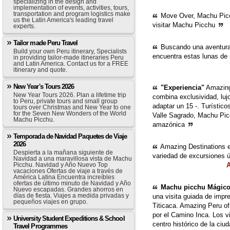
specializing in the design and
implementation of events, activities, tours,
transportation and program logistics make
Move Over, Machu Picc
us the Latin America's leading travel
visitar Machu Picchu
experts.
Tailor made Peru Travel
Buscando una aventura 
Build your own Peru itinerary, Specialists
encuentra estas lunas de
in providing tailor-made itineraries Peru
and Latin America. Contact us for a FREE
itinerary and quote.
New Year's Tours 2026
"Experiencia"
Amazing 
New Year Tours 2026. Plan a lifetime trip
combina exclusividad, luj
to Peru, private tours and small group
adaptar un 15 -. Turístico
tours over Christmas and New Year to one
for the Seven New Wonders of the World
Valle Sagrado, Machu Pic
Machu Picchu.
amazónica
Temporada de Navidad Paquetes de Viaje
2026
Amazing Destinations 
Despierta a la mañana siguiente de
variedad de excursiones
Navidad a una maravillosa vista de Machu
A
Picchu. Navidad y Año Nuevo Top
vacaciones Ofertas de viaje a través de
América Latina Encuentra increíbles
ofertas de último minuto de Navidad y Año
Machu picchu Mágico
Nuevo escapadas. Grandes ahorros en
días de fiesta. Viajes a medida privadas y
una visita guiada de impr
pequeños viajes en grupo.
Titicaca. Amazing Peru o
por el Camino Inca. Los vi
University Student Expeditions & School
centro histórico de la ciu
Travel Programmes