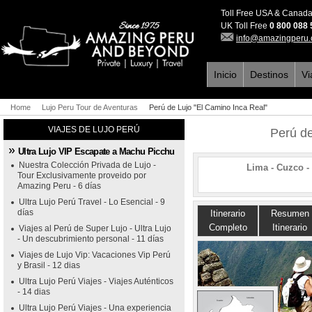
Toll Free USA & Canad
UK Toll Free
0 800 088
info@amazingperu
Inicio
Destinos
Vi
Home
Lujo Peru Tour de Aventuras
Perú de Lujo "El Camino Inca Real"
VIAJES DE LUJO PERÚ
Perú de
Ultra Lujo VIP Escapate a Machu Picchu
Nuestra Colección Privada de Lujo -
Lima - Cuzco -
Tour Exclusivamente proveido por
Amazing Peru - 6 días
Ultra Lujo Perú Travel - Lo Esencial - 9
días
Itinerario
Resumen
Completo
Itinerario
Viajes al Perú de Super Lujo - Ultra Lujo
- Un descubrimiento personal - 11 días
Viajes de Lujo Vip: Vacaciones Vip Perú
y Brasil - 12 dias
Ultra Lujo Perú Viajes - Viajes Auténticos
- 14 dias
Ultra Lujo Perú Viajes - Una experiencia