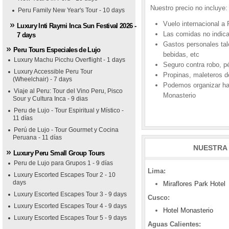
Nuestro precio no incluye:
Peru Family New Year's Tour - 10 days
Vuelo internacional a 
Luxury Inti Raymi Inca Sun Festival 2026 -
Las comidas no indic
7 days
Gastos personales tal
Peru Tours Especiales de Lujo
bebidas, etc
Luxury Machu Picchu Overflight - 1 days
Seguro contra robo, p
Luxury Accessible Peru Tour
Propinas, maleteros d
(Wheelchair) - 7 days
Podemos organizar hab
Viaje al Peru: Tour del Vino Peru, Pisco
Monasterio
Sour y Cultura Inca - 9 dias
Peru de Lujo - Tour Espiritual y Místico -
11 días
Perú de Lujo - Tour Gourmet y Cocina
Peruana - 11 días
NUESTRA 
Luxury Peru Small Group Tours
Peru de Lujo para Grupos 1 - 9 días
Lima:
Luxury Escorted Escapes Tour 2 - 10
days
Miraflores Park Hotel
Luxury Escorted Escapes Tour 3 - 9 days
Cusco:
Luxury Escorted Escapes Tour 4 - 9 days
Hotel Monasterio
Luxury Escorted Escapes Tour 5 - 9 days
Aguas Calientes: