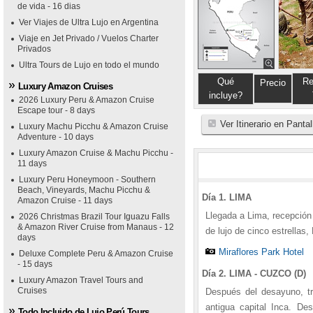
de vida - 16 dias
Ver Viajes de Ultra Lujo en Argentina
Viaje en Jet Privado / Vuelos Charter
Privados
Ultra Tours de Lujo en todo el mundo
Qué
Re
Precio
Luxury Amazon Cruises
incluye?
2026 Luxury Peru & Amazon Cruise
Escape tour - 8 days
Ver Itinerario en Panta
Luxury Machu Picchu & Amazon Cruise
Adventure - 10 days
Luxury Amazon Cruise & Machu Picchu -
11 days
Luxury Peru Honeymoon - Southern
Beach, Vineyards, Machu Picchu &
Día 1. LIMA
Amazon Cruise - 11 days
Llegada a Lima, recepción 
2026 Christmas Brazil Tour Iguazu Falls
& Amazon River Cruise from Manaus - 12
de lujo de cinco estrellas,
days
Miraflores Park Hotel
Deluxe Complete Peru & Amazon Cruise
- 15 days
Día 2. LIMA - CUZCO (D)
Luxury Amazon Travel Tours and
Cruises
Después del desayuno, tr
antigua capital Inca. De
Todo Incluido de Lujo Perú Tours