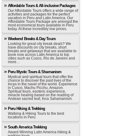
Affordable Tours & All-inclusive Packages
Our Affordable Tours offers a wide range of
activities and packages for the perfect
vacation in Peru and Latin America. Our
Affordable Tours Package are amongst the
most economical tours available in Peru
today. At these incredibly low prices.
Weekend Breaks & Day Tours
Looking for great city break deals? We
have discounts on city breaks, short
breaks and getaways that are available to
book now across Latin America to top
cities such as Cusco, Rio de Janeiro and
more…
Peru Mystic Tours & Shamanism
Mystical and spiritual tours that offer the
chance to discover the past lives of the
Incas in the navel of the world. Experience
in Cusco, Machu Picchu, Amazon.
Spiritual tours, esoteric experience,
miracle healing based on the reading of
Andean sacred leaf, Inca Sahamanism.
Peru Hiking & Trekking
Walking & Hiking Tours to the best
locations in Peru
South America Trekking
Award Winning Latin America hiking &
walking tours.