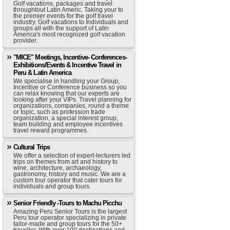
Golf vacations, packages and travel
throughtout Latin Americ. Taking your to
the premier events for the golf travel
industry. Golf vacations to Individuals and
groups all with the support of Latin
America's most recognized golf vacation
provider.
"MICE" Meetings, Incentive- Conferences-
Exhibitions/Events & Incentive Travel in
Peru & Latin America
We specialise in handling your Group,
Incentive or Conference business so you
can relax knowing that our experts are
looking after your VIPs. Travel planning for
organizations, companies, round a theme
or topic, such as profession trade
organization, a special interest group,
team building and employee incentives
travel reward programmes.
Cultural Trips
We offer a selection of expert-lecturers led
trips on themes from art and history to
wine, architecture, archaeology,
gastronomy, history and music. We are a
custom tour operator that cater tours for
individuals and group tours.
Senior Friendly -Tours to Machu Picchu
Amazing Peru Senior Tours is the largest
Peru tour operator specializing in private
tailor-made and group tours for the 50+