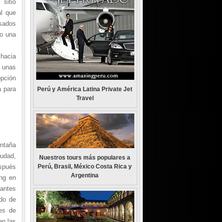
sitio
al que
asados
do una
 hacia
y unas
opción
a para
Perú y América Latina Private Jet
Travel
ntaña
iudad,
Nuestros tours más populares a
espués
Perú, Brasil, México Costa Rica y
Argentina
ing en
 antes
ado de
es de
en las