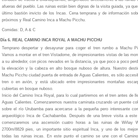
afueras del pueblo. Las ruinas están bien dignas de la visita guiada, ya que
último bastión invicto de los Incas. Cena temprana y de información sob
próximos y Real Camino Inca a Machu Picchu.
Comidas: D, A & C
Día 6. REAL CAMINO INCA ROYAL A MACHU PICCHU
Temprano despertar y desayunar para coger el tren rumbo a Machu Pi
Vamos a montar en el tren Vistadome, de impresionantes vistas de las mo
a su alrededor, con picos nevados en la distancia, ya que poco a poco pe
la elevación y la cabeza en alto bosque nuboso de altura. Nuestro desti
Machu Picchu ciudad puerta de entrada de Aguas Calientes, es sólo accesi
tren o en avión, y está ubicado entre impresionantes montañas escar
cubiertas en bosque nuboso.
Inicio del Camino Inca Royal, para lo cual partiremos en el tren antes de ll
Aguas Calientes. Comenzaremos nuestra caminata cruzando un puente col
sobre el río Urubamba para acercarse a la pequeña pero interesante co
arqueológico Inca de Cachabamba. Después de una breve visita a este s
comenzaremos una ascensión cuatro horas a las ruinas de Wiñay 
2700m/8829 pies, un importante sitio espiritual Inca, y uno de los mejo
todas las ruinas incas. En este punto el camino se une con el Camino