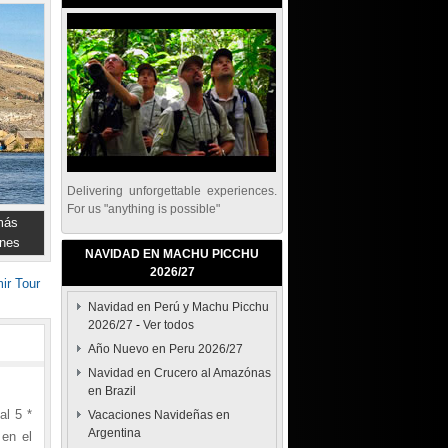
Delivering unforgettable experiences.
For us "anything is possible"
más
nes
NAVIDAD EN MACHU PICCHU
2026/27
ir Tour
Navidad en Perú y Machu Picchu
2026/27
-
Ver todos
Año Nuevo en Peru 2026/27
Navidad en Crucero al Amazónas
en Brazil
al 5 *
Vacaciones Navideñas en
Argentina
 en el