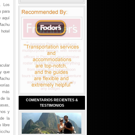
. Los
u para
e aquí
 Machu
 hotel
acular
 y que
Machu
orías
s más
 de la
COMENTARIOS RECIENTES &
asas,
TESTIMONIOS
nos y
de la
 libre
Picchu