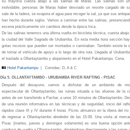
su mayoría cuesta abajo a las salinas de Maras. Las salinas son un 
inolvidable, personas de Maras haber desviado un resorte cargado de s
sale de la ladera, se evapora el agua para recoger la sal, ya que sus antep
han hecho durante siglos. Vamos a caminar entre las salinas, presencian
escena prácticamente sin cambios desde la época Inca.
De las salinas tenemos una última vuelta en bicicleta técnica, cuesta abajo
la ciudad del Valle Sagrado de Urubamba. En esta media hora sección ha
gotas rocosos que pueden ser montados o caminaban. También existe la 
de tomar el vehículo de apoyo a lo largo de otra ruta. Llegada al Urubamb
el traslado a Ollantaytambo y alojamiento en el Hotel Pakaritampu. Cena.
Hotel Pakaritampu
|
Comidas: D, A & C
Día 5. OLLANTAYTAMBO - URUBAMBA RIVER RAFTING - PISAC
Después del desayuno, vamos a disfrutar de un ambiente de mo
espectacular de Ollantaytambo, las ruinas situada a las afueras de la c
antes de ser transferido a Pachar, a unos 10 minutos de Ollantaytambo. D
de una reunión informativa en las técnicas y de seguridad, inicio del raft
rápidos clase III y IV durante 4 horas. Picnic almuerzo en la ribera del río
de regresar a Ollantaytambo alrededor de las 15:00. Una visita al merc
Pisac (martes, jueves y domingos solamente) es una buena opción ant
conducir de vuelta a Ollantaytambo, dirigiéndose directamente a las ruinas 