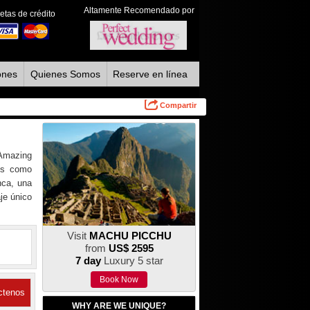
Altamente Recomendado por
etas de crédito
ones
Quienes Somos
Reserve en línea
Compartir
 Amazing
cos como
nca, una
aje único
Visit
MACHU PICCHU
from
US$ 2595
7 day
Luxury 5 star
Book Now
ctenos
WHY ARE WE UNIQUE?