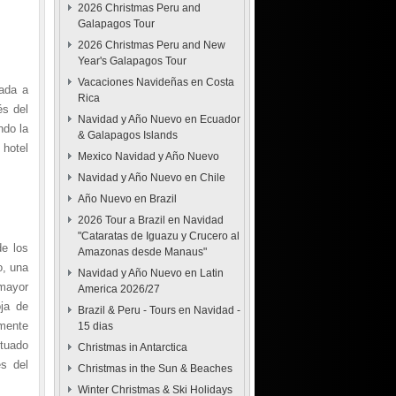
2026 Christmas Peru and
Galapagos Tour
2026 Christmas Peru and New
Year's Galapagos Tour
Vacaciones Navideñas en Costa
gada a
Rica
és del
Navidad y Año Nuevo en Ecuador
ndo la
& Galapagos Islands
 hotel
Mexico Navidad y Año Nuevo
Navidad y Año Nuevo en Chile
Año Nuevo en Brazil
2026 Tour a Brazil en Navidad
"Cataratas de Iguazu y Crucero al
de los
Amazonas desde Manaus"
o, una
Navidad y Año Nuevo en Latin
mayor
America 2026/27
oja de
Brazil & Peru - Tours en Navidad -
mente
15 dias
ituado
Christmas in Antarctica
s del
Christmas in the Sun & Beaches
Winter Christmas & Ski Holidays