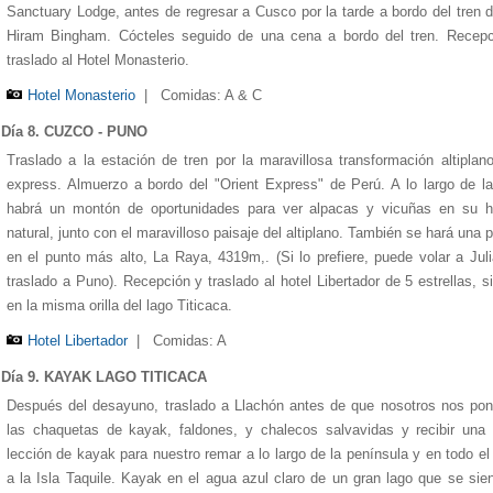
Sanctuary Lodge, antes de regresar a Cusco por la tarde a bordo del tren d
Hiram Bingham. Cócteles seguido de una cena a bordo del tren. Recepc
traslado al Hotel Monasterio.
Hotel Monasterio
|
Comidas: A & C
Día 8. CUZCO - PUNO
Traslado a la estación de tren por la maravillosa transformación altiplan
express. Almuerzo a bordo del "Orient Express" de Perú. A lo largo de la
habrá un montón de oportunidades para ver alpacas y vicuñas en su há
natural, junto con el maravilloso paisaje del altiplano. También se hará una 
en el punto más alto, La Raya, 4319m,. (Si lo prefiere, puede volar a Jul
traslado a Puno). Recepción y traslado al hotel Libertador de 5 estrellas, s
en la misma orilla del lago Titicaca.
Hotel Libertador
|
Comidas: A
Día 9. KAYAK LAGO TITICACA
Después del desayuno, traslado a Llachón antes de que nosotros nos po
las chaquetas de kayak, faldones, y chalecos salvavidas y recibir una
lección de kayak para nuestro remar a lo largo de la península y en todo el
a la Isla Taquile. Kayak en el agua azul claro de un gran lago que se sie