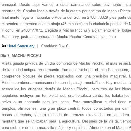
principal. Desde aquí vamos a estar caminando sobre pavimento Inca
recortes del Camino Inca a través de la cresta por encima de Machu Picch
finalmente llegar a Intipunku o Puerta del Sol, en 2700m/8829 pies partir d
el sendero serpentea cuesta abajo (45 minutos) en la ciudadela perdida de
Picchu, en 2400m/7872. Llegada a Machu Picchu y alojamiento en el lodge
Sanctuary, justo a la entrada de Machu Picchu. Cena y alojamiento.
Hotel Sanctuary
|
Comidas: D & C
Día 7. MACHU PICCHU
Visita guiada privada de un día completo de Machu Picchu, el más espect
de la ciudad antigua en el mundo. Fue construido por el Inca Pachacutec,
comprende bloques de piedra equipados con una precisión magistral, 
Picchu combina armoniosamente con el paisaje montañoso. Hay muchas te
acerca de los orígenes detrás de Machu Picchu, pero tres de las idea
populares incluyen un templo al sol, una fortaleza contra los habitantes
selva o un santuario para los incas. Esta maravillosa ciudad tiene c
templos, almacenes, una gran plaza central, todos conectados por cami
pasos estrechos, y está rodeada de terrazas excavadas en la ladera 
montaña que se utilizaban para la agricultura. Después de la visita, tiempo
para disfrutar de esta maravilla mágico y espiritual. Almuerzo en el Machu 