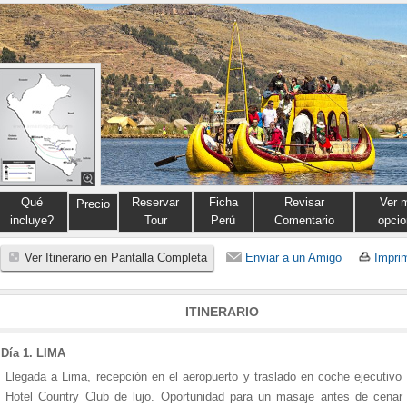
Qué
Reservar
Ficha
Revisar
Ver 
Precio
incluye?
Tour
Perú
Comentario
opcio
Ver Itinerario en Pantalla Completa
Enviar a un Amigo
Imprim
ITINERARIO
Día 1. LIMA
Llegada a Lima, recepción en el aeropuerto y traslado en coche ejecutivo 
Hotel Country Club de lujo. Oportunidad para un masaje antes de cenar