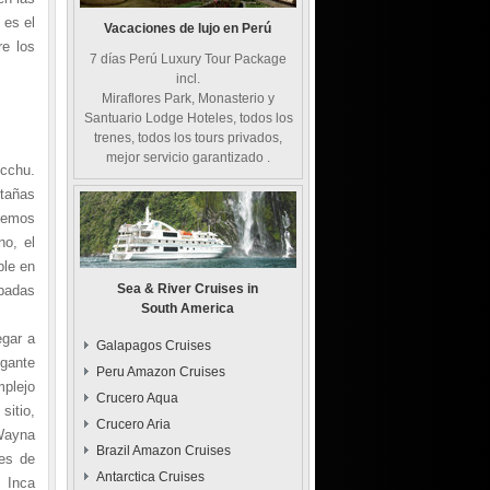
 es el
Vacaciones de lujo en Perú
re los
7 días Perú Luxury Tour Package
incl.
Miraflores Park, Monasterio y
Santuario Lodge Hoteles, todos los
trenes, todos los tours privados,
mejor servicio garantizado .
cchu.
ntañas
rdemos
no, el
ble en
Sea & River Cruises in
padas
South America
egar a
Galapagos Cruises
gante
Peru Amazon Cruises
mplejo
Crucero Aqua
itio,
Crucero Aria
Wayna
Brazil Amazon Cruises
res de
Antarctica Cruises
 Inca