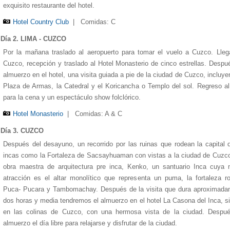
exquisito restaurante del hotel.
Hotel Country Club
|
Comidas: C
Día 2. LIMA - CUZCO
Por la mañana traslado al aeropuerto para tomar el vuelo a Cuzco. Lle
Cuzco, recepción y traslado al Hotel Monasterio de cinco estrellas. Despu
almuerzo en el hotel, una visita guiada a pie de la ciudad de Cuzco, incluye
Plaza de Armas, la Catedral y el Koricancha o Templo del sol. Regreso al
para la cena y un espectáculo show folclórico.
Hotel Monasterio
|
Comidas: A & C
Día 3. CUZCO
1
1
1
1
1
2
2
2
2
2
3
3
3
3
3
4
4
4
4
4
5
5
5
5
5
Después del desayuno, un recorrido por las ruinas que rodean la capital 
incas como la Fortaleza de Sacsayhuaman con vistas a la ciudad de Cuzc
obra maestra de arquitectura pre inca, Kenko, un santuario Inca cuya 
atracción es el altar monolítico que representa un puma, la fortaleza r
Puca- Pucara y Tambomachay. Después de la visita que dura aproximada
dos horas y media tendremos el almuerzo en el hotel La Casona del Inca, s
en las colinas de Cuzco, con una hermosa vista de la ciudad. Despué
almuerzo el día libre para relajarse y disfrutar de la ciudad.