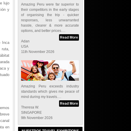
e lujo
Amazing Peru were far superior to
ión y
their competitors in the early stages
of organising the trip - quicker
responses, less unwarranted
hassle, clearer & more accurate
options, and better prices.…
Read More
Adan
o Inca
USA
 ruta,
11th November 2026
bitat
parada
iaca y
ituado
Amazing Peru exceeds industry
standards which gives me peace of
mind during my travels.…
Read More
Theresa W.
nemos
SINGAPORE
 breve
9th November 2026
 canal
nta en