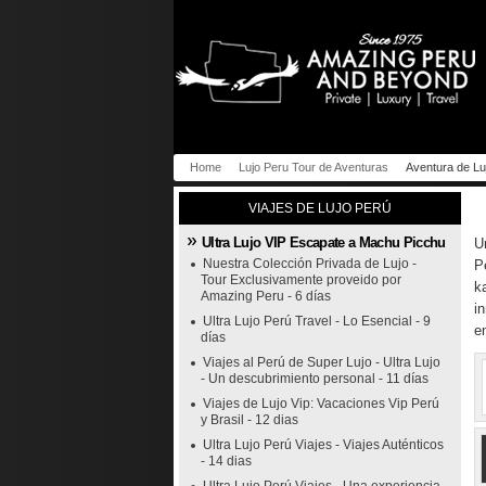
Home
Lujo Peru Tour de Aventuras
Aventura de Lu
VIAJES DE LUJO PERÚ
Ultra Lujo VIP Escapate a Machu Picchu
U
Nuestra Colección Privada de Lujo -
P
Tour Exclusivamente proveido por
k
Amazing Peru - 6 días
i
Ultra Lujo Perú Travel - Lo Esencial - 9
en
días
Viajes al Perú de Super Lujo - Ultra Lujo
- Un descubrimiento personal - 11 días
Viajes de Lujo Vip: Vacaciones Vip Perú
y Brasil - 12 dias
Ultra Lujo Perú Viajes - Viajes Auténticos
- 14 dias