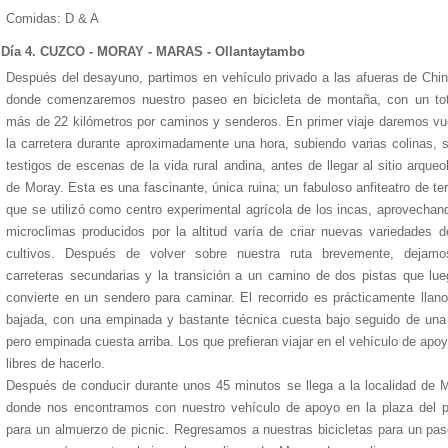
Comidas: D & A
Día 4. CUZCO - MORAY - MARAS - Ollantaytambo
Después del desayuno, partimos en vehículo privado a las afueras de Chi
donde comenzaremos nuestro paseo en bicicleta de montaña, con un tot
más de 22 kilómetros por caminos y senderos. En primer viaje daremos vu
la carretera durante aproximadamente una hora, subiendo varias colinas, 
testigos de escenas de la vida rural andina, antes de llegar al sitio arqueo
Hotel Country Club
Hotel Monasterio
Hotel Pakaritampu
Hotel Sanctuary
Hotel Libertador
de Moray. Esta es una fascinante, única ruina; un fabuloso anfiteatro de te
que se utilizó como centro experimental agrícola de los incas, aprovechan
microclimas producidos por la altitud varía de criar nuevas variedades 
cultivos. Después de volver sobre nuestra ruta brevemente, dejamo
carreteras secundarias y la transición a un camino de dos pistas que lu
convierte en un sendero para caminar. El recorrido es prácticamente llan
bajada, con una empinada y bastante técnica cuesta bajo seguido de una
pero empinada cuesta arriba. Los que prefieran viajar en el vehículo de apo
libres de hacerlo.
Después de conducir durante unos 45 minutos se llega a la localidad de 
donde nos encontramos con nuestro vehículo de apoyo en la plaza del p
para un almuerzo de picnic. Regresamos a nuestras bicicletas para un pa