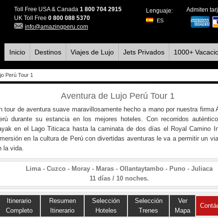
Toll Free USA & Canada
1 800 704 2915
Admiten tarj
Lenguaje:
UK Toll Free
0 800 088 5370
ES
info@amazingperu.com
Inicio
Destinos
Viajes de Lujo
Jets Privados
1000+ Vacaci
jo Perú Tour 1
Aventura de Lujo Perú Tour 1
n tour de aventura suave maravillosamente hecho a mano por nuestra firma
erú durante su estancia en los mejores hoteles. Con recorridos auténti
ayak en el Lago Titicaca hasta la caminata de dos días el Royal Camino I
nmersión en la cultura de Perú con divertidas aventuras le va a permitir un vi
 la vida.
Lima - Cuzco - Moray - Maras - Ollantaytambo - Puno - Juliaca
11 días / 10 noches.
Itinerario
Resumen
Selección
Selección
Ver
Contá
Completo
Itinerario
Hoteles
Trenes
Mapa