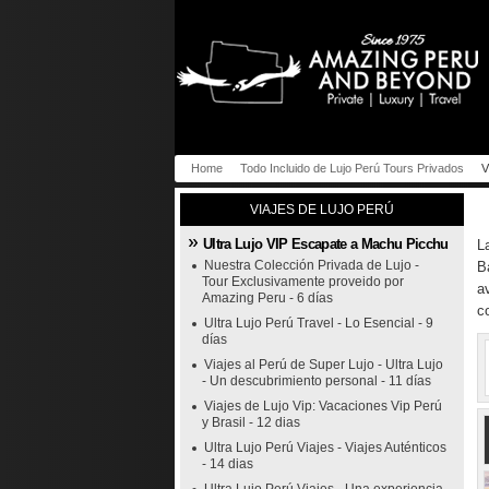
Home
Todo Incluido de Lujo Perú Tours Privados
V
VIAJES DE LUJO PERÚ
Ultra Lujo VIP Escapate a Machu Picchu
L
Nuestra Colección Privada de Lujo -
B
Tour Exclusivamente proveido por
a
Amazing Peru - 6 días
c
Ultra Lujo Perú Travel - Lo Esencial - 9
días
Viajes al Perú de Super Lujo - Ultra Lujo
- Un descubrimiento personal - 11 días
Viajes de Lujo Vip: Vacaciones Vip Perú
y Brasil - 12 dias
Ultra Lujo Perú Viajes - Viajes Auténticos
- 14 dias