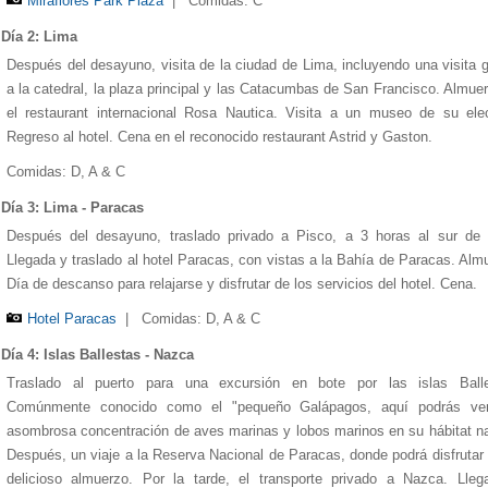
Miraflores Park Plaza
|
Comidas: C
Día 2: Lima
Después del desayuno, visita de la ciudad de Lima, incluyendo una visita 
a la catedral, la plaza principal y las Catacumbas de San Francisco. Almue
el restaurant internacional Rosa Nautica. Visita a un museo de su ele
Regreso al hotel. Cena en el reconocido restaurant Astrid y Gaston.
Comidas: D, A & C
Día 3: Lima - Paracas
Después del desayuno, traslado privado a Pisco, a 3 horas al sur de 
Llegada y traslado al hotel Paracas, con vistas a la Bahía de Paracas. Alm
Día de descanso para relajarse y disfrutar de los servicios del hotel. Cena.
1
1
1
1
1
2
2
2
2
2
3
3
3
3
3
4
4
4
4
4
5
5
5
5
5
Hotel Paracas
|
Comidas: D, A & C
Día 4: Islas Ballestas - Nazca
Traslado al puerto para una excursión en bote por las islas Balle
Comúnmente conocido como el "pequeño Galápagos, aquí podrás ve
asombrosa concentración de aves marinas y lobos marinos en su hábitat na
Después, un viaje a la Reserva Nacional de Paracas, donde podrá disfrutar
delicioso almuerzo. Por la tarde, el transporte privado a Nazca. Lleg