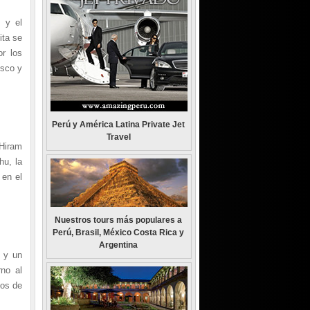
 y el
ita se
or los
usco y
Perú y América Latina Private Jet
Travel
Hiram
hu, la
 en el
Nuestros tours más populares a
Perú, Brasil, México Costa Rica y
Argentina
u y un
rno al
dos de