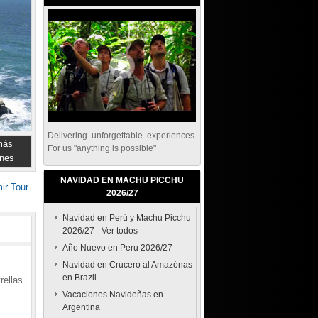
Delivering unforgettable experiences.
más
For us "anything is possible"
nes
NAVIDAD EN MACHU PICCHU
ir Tour
2026/27
Navidad en Perú y Machu Picchu
2026/27
-
Ver todos
Año Nuevo en Peru 2026/27
Navidad en Crucero al Amazónas
en Brazil
rellas
Vacaciones Navideñas en
Argentina