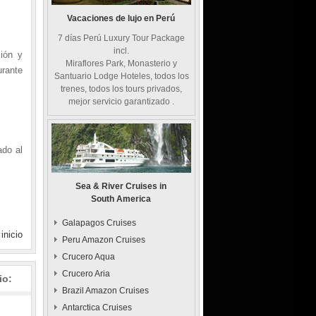
Vacaciones de lujo en Perú
7 días Perú Luxury Tour Package
incl.
ión y
Miraflores Park, Monasterio y
urante
Santuario Lodge Hoteles, todos los
trenes, todos los tours privados,
mejor servicio garantizado .
ado al
Sea & River Cruises in
South America
Galapagos Cruises
 inicio
Peru Amazon Cruises
Crucero Aqua
Crucero Aria
io:
Brazil Amazon Cruises
Antarctica Cruises