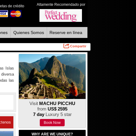
Altamente Recomendado por
etas de crédito
ones
Quienes Somos
Reserve en línea
Compartir
as Islas
 diversa
odas las
Visit
MACHU PICCHU
from
US$ 2595
7 day
Luxury 5 star
ctenos
Book Now
WHY ARE WE UNIQUE?