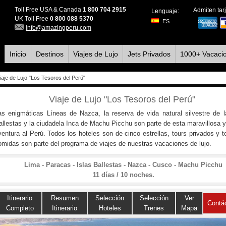
Toll Free USA & Canada
1 800 704 2915
Admiten tarj
Lenguaje:
UK Toll Free
0 800 088 5370
ES
info@amazingperu.com
Inicio
Destinos
Viajes de Lujo
Jets Privados
1000+ Vacaci
iaje de Lujo "Los Tesoros del Perú"
Viaje de Lujo "Los Tesoros del Perú"
as enigmáticas Líneas de Nazca, la reserva de vida natural silvestre de l
allestas y la ciudadela Inca de Machu Picchu son parte de esta maravillosa y
ventura al Perú. Todos los hoteles son de cinco estrellas, tours privados y t
omidas son parte del programa de viajes de nuestras vacaciones de lujo.
Lima - Paracas - Islas Ballestas - Nazca - Cusco - Machu Picchu
11 días / 10 noches.
Itinerario
Resumen
Selección
Selección
Ver
Contá
Completo
Itinerario
Hoteles
Trenes
Mapa