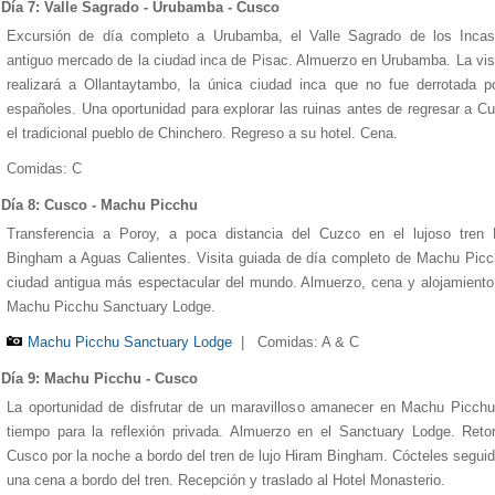
Día 7: Valle Sagrado - Urubamba - Cusco
Excursión de día completo a Urubamba, el Valle Sagrado de los Incas
antiguo mercado de la ciudad inca de Pisac. Almuerzo en Urubamba. La vis
realizará a Ollantaytambo, la única ciudad inca que no fue derrotada p
españoles. Una oportunidad para explorar las ruinas antes de regresar a C
el tradicional pueblo de Chinchero. Regreso a su hotel. Cena.
Comidas: C
Día 8: Cusco - Machu Picchu
Transferencia a Poroy, a poca distancia del Cuzco en el lujoso tren 
Bingham a Aguas Calientes. Visita guiada de día completo de Machu Picc
ciudad antigua más espectacular del mundo. Almuerzo, cena y alojamiento
Machu Picchu Sanctuary Lodge.
Machu Picchu Sanctuary Lodge
|
Comidas: A & C
Día 9: Machu Picchu - Cusco
La oportunidad de disfrutar de un maravilloso amanecer en Machu Picch
tiempo para la reflexión privada. Almuerzo en el Sanctuary Lodge. Reto
Cusco por la noche a bordo del tren de lujo Hiram Bingham. Cócteles segui
una cena a bordo del tren. Recepción y traslado al Hotel Monasterio.