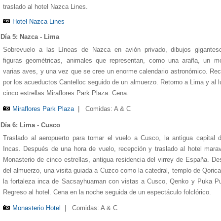
traslado al hotel Nazca Lines.
Hotel Nazca Lines
Día 5: Nazca - Lima
Sobrevuelo a las Líneas de Nazca en avión privado, dibujos gigantes
figuras geométricas, animales que representan, como una araña, un m
varias aves, y una vez que se cree un enorme calendario astronómico. Rec
por los acueductos Cantelloc seguido de un almuerzo. Retorno a Lima y al l
Miraflores Park Plaza
Hotel Paracas
Hotel Nazca Lines
Monasterio Hotel
Machu Picchu Sanctuary Lodge
cinco estrellas Miraflores Park Plaza. Cena.
Miraflores Park Plaza
|
Comidas: A & C
Día 6: Lima - Cusco
Traslado al aeropuerto para tomar el vuelo a Cusco, la antigua capital 
Incas. Después de una hora de vuelo, recepción y traslado al hotel marav
Monasterio de cinco estrellas, antigua residencia del virrey de España. D
del almuerzo, una visita guiada a Cuzco como la catedral, templo de Qoric
la fortaleza inca de Sacsayhuaman con vistas a Cusco, Qenko y Puka Pu
Regreso al hotel. Cena en la noche seguida de un espectáculo folclórico.
Monasterio Hotel
|
Comidas: A & C