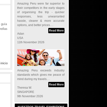
Amazing Peru were far superior to
their competitors in the early stages
of organising the trip - quicker
responses, less unwarranted
hassle, clearer & more accurate
y guía
options, and better prices.…
rellas
Read More
Adan
USA
11th November 2026
 inicio
Amazing Peru exceeds industry
standards which gives me peace of
mind during my travels.…
Read More
Theresa W.
SINGAPORE
9th November 2026