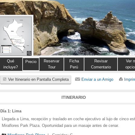
Qué
Reservar
Ficha
Revisar
Ver 
Precio
incluye?
Tour
Perú
Comentario
opcio
Ver Itinerario en Pantalla Completa
Enviar a un Amigo
Imprim
ITINERARIO
Día 1: Lima
Llegada a Lima, recepción y traslado en coche ejecutivo al lujo de cinco est
Miraflores Park Plaza. Oportunidad para un masaje antes de cenar.