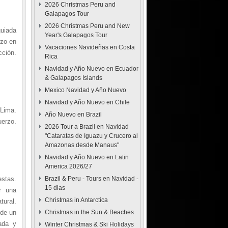
2026 Christmas Peru and
Galapagos Tour
2026 Christmas Peru and New
guiada
Year's Galapagos Tour
rzo en
Vacaciones Navideñas en Costa
cción.
Rica
Navidad y Año Nuevo en Ecuador
& Galapagos Islands
Mexico Navidad y Año Nuevo
Navidad y Año Nuevo en Chile
Lima.
Año Nuevo en Brazil
uerzo.
2026 Tour a Brazil en Navidad
"Cataratas de Iguazu y Crucero al
Amazonas desde Manaus"
Navidad y Año Nuevo en Latin
America 2026/27
stas.
Brazil & Peru - Tours en Navidad -
15 dias
r una
Christmas in Antarctica
tural.
 de un
Christmas in the Sun & Beaches
ada y
Winter Christmas & Ski Holidays