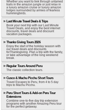
Whether you want to trek through untamed
trails in the amazon jungle or just relax in
a luxury amazon cruise or luxury amazon
lodges surrounded by armies of fearless
hummingbirds.
Last Minute Travel Deals & Trips
Book your next trip with our Last Minute
Travel Deals, and enjoy the best internet
discounts, travel deals and discount
vacation packages.
Thanks Giving Tours 2026
Enjoy the start of the holiday season with
our travel deals and discounts
forThanksgiving. Plan a trip with the family,
or take advantage of the long weekend
break.
Regular Tours Around Peru
The classic collection tours.
Cusco & Machu Picchu Short Tours
Travel Escapes to Peru, from 4 to 5 day
trips to Machu Picchu.
Peru Short Tours & Add-on Peru Tour
Extensions
Combine one-to-five day trip extension
programs with another Amazing Peru tour
for the perfect getaway.