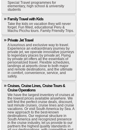
Special Travel programmes for
elementary, high school & university
students
Family Travel with Kids
Take the kids on vacation they will never
forget. Fun filled, educational Peru &
Machu Picchu tours. Family Friendly Trips.
Private Jet Travel
A luxurious and exclusive way to travel.
Experience an extraordinary journey by
private jet, we operate innovative journeys
to legendary places by private jet. Flying
by private jet offers all the essentials of
personalized travel. Flexible schedules,
landings at airports close to both major
and remote destinations, and the ultimate
in comfort, convenience, service, and
safety.
Cruises, Cruise Lines, Cruise Tours &
Cruise Operations
We have the largest inventory of cruises at
the lowest prices available anywhere. We
will find the perfect cruise deals, discount,
last minute cruises, cruise lines and cruise
vacations. Or visit South America by Sea. A
new approach to the best-known
destinations. Our regional structure in
South America and recognized presence
in the cruise industry, let us provide to our
partners the highest quality standards in
all our destionations, with competitive and