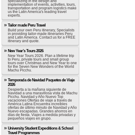
specializing in the design and
implementation of events, activities, tours,
transportation and program logistics make
us the Latin America's leading travel
experts.
Tailor made Peru Travel
Build your own Peru itinerary, Specialists
in providing tailor-made itineraries Peru
and Latin America. Contact us for a FREE
itinerary and quote.
New Year's Tours 2026
New Year Tours 2026. Plan a lifetime trip
to Peru, private tours and small group
tours over Christmas and New Year to one
for the Seven New Wonders of the World
Machu Picchu.
Temporada de Navidad Paquetes de Viaje
2026
Despierta a la mañana siguiente de
Navidad a una maravillosa vista de Machu
Picchu. Navidad y Año Nuevo Top
vacaciones Ofertas de viaje a través de
América Latina Encuentra increíbles
ofertas de último minuto de Navidad y Año
Nuevo escapadas. Grandes ahorros en
días de fiesta. Viajes a medida privadas y
pequeños viajes en grupo.
University Student Expeditions & School
Travel Programmes