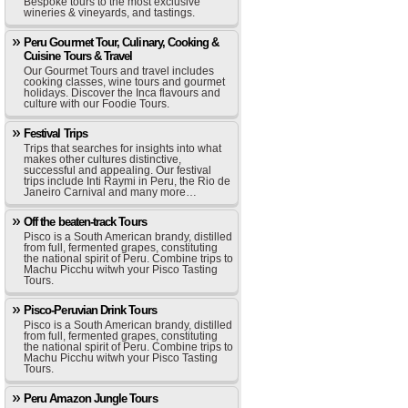
Bespoke tours to the most exclusive
wineries & vineyards, and tastings.
Peru Gourmet Tour, Culinary, Cooking &
Cuisine Tours & Travel
Our Gourmet Tours and travel includes
cooking classes, wine tours and gourmet
holidays. Discover the Inca flavours and
culture with our Foodie Tours.
Festival Trips
Trips that searches for insights into what
makes other cultures distinctive,
successful and appealing. Our festival
trips include Inti Raymi in Peru, the Rio de
Janeiro Carnival and many more…
Off the beaten-track Tours
Pisco is a South American brandy, distilled
from full, fermented grapes, constituting
the national spirit of Peru. Combine trips to
Machu Picchu witwh your Pisco Tasting
Tours.
Pisco-Peruvian Drink Tours
Pisco is a South American brandy, distilled
from full, fermented grapes, constituting
the national spirit of Peru. Combine trips to
Machu Picchu witwh your Pisco Tasting
Tours.
Peru Amazon Jungle Tours