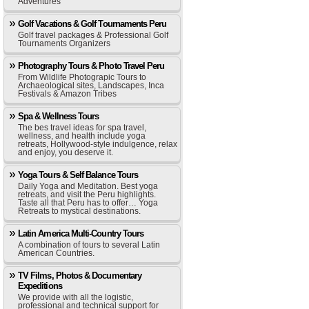
Adventures
Golf Vacations & Golf Tournaments Peru
Golf travel packages & Professional Golf
Tournaments Organizers
Photography Tours & Photo Travel Peru
From Wildlife Photograpic Tours to
Archaeological sites, Landscapes, Inca
Festivals & Amazon Tribes
Spa & Wellness Tours
The bes travel ideas for spa travel,
wellness, and health include yoga
retreats, Hollywood-style indulgence, relax
and enjoy, you deserve it.
Yoga Tours & Self Balance Tours
Daily Yoga and Meditation. Best yoga
retreats, and visit the Peru highlights.
Taste all that Peru has to offer… Yoga
Retreats to mystical destinations.
Latin America Multi-Country Tours
A combination of tours to several Latin
American Countries.
TV Films, Photos & Documentary
Expeditions
We provide with all the logistic,
professional and technical support for