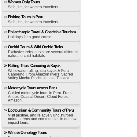
Women Only Tours
Safe, fun, for women travellers
Fishing Tours in Peru
Safe, fun, for women travellers
Philanthropic Travel & Charitable Tourism
Holidays for a good cause.
Orchid Tours & Wild Orchid Treks
Exclusive treks to explore several different
natural orchid habitats
Rafting Trips, Canoeing & Kayak
Whitewater rafting, sea kayak & Peru
Canoeing. From Amazon rivers, Sacred
Valley Machu Picchu to Lake Titicaca.
Motorcycle Tours across Peru
Guided motorcycle tours in Peru. From
Andes, Coastal Desert, Cloud Forest,
Amazon.
Ecotourism & Community Tours of Peru
Visit pristine, and relatively undisturbed
natural areas and communities in our low-
impact tours.
Wine & Oenology Tours