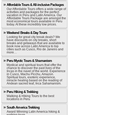
Affordable Tours & All-inclusive Packages
Our Affordable Tours offers a wide range of
activities and packages for the perfect
vacation in Peru and Latin America. Our
Affordable Tours Package are amongst the
most economical tours available in Peru
today. At these incredibly low prices.
Weekend Breaks & Day Tours
Looking for great city break deals? We
have discounts on city breaks, short
breaks and getaways that are available to
book now across Latin America to top
cities such as Cusco, Rio de Janeiro and
more…
Peru Mystic Tours & Shamanism
Mystical and spiritual tours that offer the
chance to discover the past lives of the
Incas in the navel of the world. Experience
in Cusco, Machu Picchu, Amazon.
Spiritual tours, esoteric experience,
miracle healing based on the reading of
Andean sacred leaf, Inca Sahamanism.
Peru Hiking & Trekking
Walking & Hiking Tours to the best
locations in Peru
South America Trekking
Award Winning Latin America hiking &
walking tours.