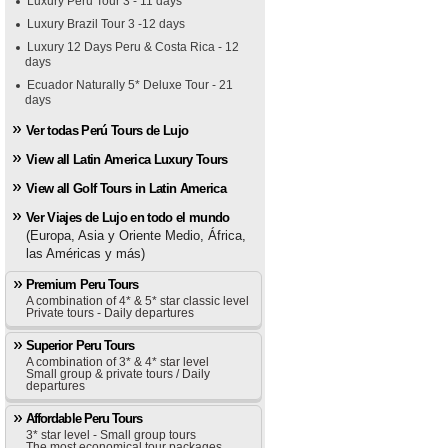
Luxury Peru Tour 3 - 11 days
Luxury Brazil Tour 3 -12 days
Luxury 12 Days Peru & Costa Rica - 12
days
Ecuador Naturally 5* Deluxe Tour - 21
days
Ver todas Perú Tours de Lujo
View all Latin America Luxury Tours
View all Golf Tours in Latin America
Ver Viajes de Lujo en todo el mundo
(Europa, Asia y Oriente Medio, África,
las Américas y más)
Premium Peru Tours
A combination of 4* & 5* star classic level
Private tours - Daily departures
Superior Peru Tours
A combination of 3* & 4* star level
Small group & private tours / Daily
departures
Affordable Peru Tours
3* star level - Small group tours
The most economical tour packages