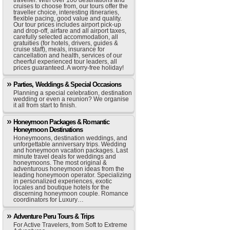
traveller. With over 100 destinations and
cruises to choose from, our tours offer the
traveller choice, interesting itineraries,
flexible pacing, good value and quality.
Our tour prices includes airport pick-up
and drop-off, airfare and all airport taxes,
carefully selected accommodation, all
gratuities (for hotels, drivers, guides &
cruise staff), meals, insurance for
cancellation and health, services of our
cheerful experienced tour leaders, all
prices guaranteed. A worry-free holiday!
Parties, Weddings & Special Occasions
Planning a special celebration, destination
wedding or even a reunion? We organise
it all from start to finish.
Honeymoon Packages & Romantic
Honeymoon Destinations
Honeymoons, destination weddings, and
unforgettable anniversary trips. Wedding
and honeymoon vacation packages. Last
minute travel deals for weddings and
honeymoons. The most original &
adventurous honeymoon ideas from the
leading honeymoon operator. Specializing
in personalized experiences, exotic
locales and boutique hotels for the
discerning honeymoon couple. Romance
coordinators for Luxury…
Adventure Peru Tours & Trips
For Active Travelers, from Soft to Extreme