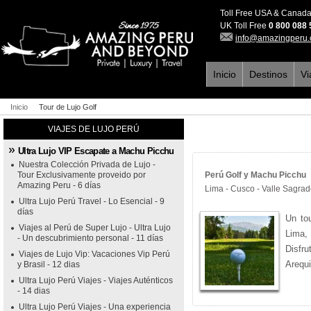
Toll Free USA & Canad
UK Toll Free
0 800 088
info@amazingperu
Inicio
Destinos
Vi
Inicio
Tour de Lujo Golf
VIAJES DE LUJO PERÚ
Ultra Lujo VIP Escapate a Machu Picchu
Nuestra Colección Privada de Lujo -
Tour Exclusivamente proveido por
Perú Golf y Machu Picchu (
Amazing Peru - 6 días
Lima - Cusco - Valle Sagra
Ultra Lujo Perú Travel - Lo Esencial - 9
días
Un to
Viajes al Perú de Super Lujo - Ultra Lujo
Lima,
- Un descubrimiento personal - 11 días
Disfr
Viajes de Lujo Vip: Vacaciones Vip Perú
Arequi
y Brasil - 12 dias
Ultra Lujo Perú Viajes - Viajes Auténticos
- 14 dias
Ultra Lujo Perú Viajes - Una experiencia