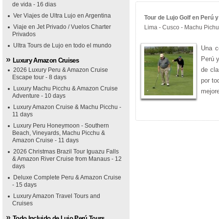
de vida - 16 dias
Ver Viajes de Ultra Lujo en Argentina
Tour de Lujo Golf en Perú y
Viaje en Jet Privado / Vuelos Charter
Lima - Cusco - Machu Pichu 
Privados
Ultra Tours de Lujo en todo el mundo
Una c
Perú y
Luxury Amazon Cruises
de cla
2026 Luxury Peru & Amazon Cruise
Escape tour - 8 days
por to
Luxury Machu Picchu & Amazon Cruise
mejore
Adventure - 10 days
Luxury Amazon Cruise & Machu Picchu -
11 days
Luxury Peru Honeymoon - Southern
Beach, Vineyards, Machu Picchu &
Amazon Cruise - 11 days
2026 Christmas Brazil Tour Iguazu Falls
& Amazon River Cruise from Manaus - 12
days
Deluxe Complete Peru & Amazon Cruise
- 15 days
Luxury Amazon Travel Tours and
Cruises
Todo Incluido de Lujo Perú Tours