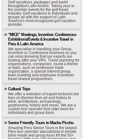
Golf vacations, packages and travel
throughtout Latin Americ. Taking your to
the premier events for the golf travel
industry. Golf vacations to Individuals and
groups all with the support of Latin
America's most recognized golf vacation
provider.
"MICE" Meetings, Incentive- Conferences-
Exhibitions/Events & Incentive Travel in
Peru & Latin America
We specialise in handling your Group,
Incentive or Conference business so you
can relax knowing that our experts are
looking after your VIPs. Travel planning for
organizations, companies, round a theme
or topic, such as profession trade
organization, a special interest group,
team building and employee incentives
travel reward programmes.
Cultural Trips
We offer a selection of expert-lecturers led
trips on themes from art and history to
wine, architecture, archaeology,
gastronomy, history and music. We are a
custom tour operator that cater tours for
individuals and group tours.
Senior Friendly -Tours to Machu Picchu
Amazing Peru Senior Tours is the largest
Peru tour operator specializing in private
tailor-made and group tours for the 50+