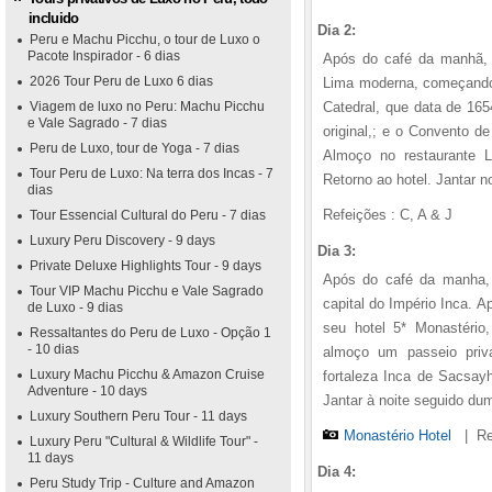
incluido
Dia 2:
Peru e Machu Picchu, o tour de Luxo o
Pacote Inspirador - 6 dias
Após do café da manhã, c
2026 Tour Peru de Luxo 6 dias
Lima moderna, começando p
Viagem de luxo no Peru: Machu Picchu
Catedral, que data de 165
e Vale Sagrado - 7 dias
original,; e o Convento 
Peru de Luxo, tour de Yoga - 7 dias
Almoço no restaurante 
Tour Peru de Luxo: Na terra dos Incas - 7
Retorno ao hotel. Jantar n
dias
Refeições : C, A & J
Tour Essencial Cultural do Peru - 7 dias
Luxury Peru Discovery - 9 days
Dia 3:
Private Deluxe Highlights Tour - 9 days
Após do café da manha, 
Tour VIP Machu Picchu e Vale Sagrado
capital do Império Inca. A
de Luxo - 9 dias
seu hotel 5* Monastério,
Ressaltantes do Peru de Luxo - Opção 1
- 10 dias
almoço um passeio priva
Luxury Machu Picchu & Amazon Cruise
fortaleza Inca de Sacsay
Adventure - 10 days
Jantar à noite seguido dum
Luxury Southern Peru Tour - 11 days
Monastério Hotel
|
Re
Luxury Peru "Cultural & Wildlife Tour" -
11 days
Dia 4:
Peru Study Trip - Culture and Amazon