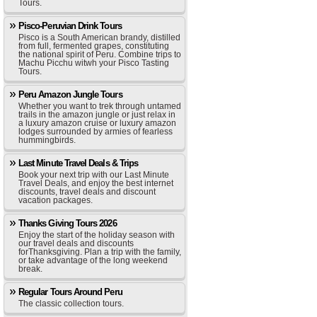
Tours.
Pisco-Peruvian Drink Tours
Pisco is a South American brandy, distilled
from full, fermented grapes, constituting
the national spirit of Peru. Combine trips to
Machu Picchu witwh your Pisco Tasting
Tours.
Peru Amazon Jungle Tours
Whether you want to trek through untamed
trails in the amazon jungle or just relax in
a luxury amazon cruise or luxury amazon
lodges surrounded by armies of fearless
hummingbirds.
Last Minute Travel Deals & Trips
Book your next trip with our Last Minute
Travel Deals, and enjoy the best internet
discounts, travel deals and discount
vacation packages.
Thanks Giving Tours 2026
Enjoy the start of the holiday season with
our travel deals and discounts
forThanksgiving. Plan a trip with the family,
or take advantage of the long weekend
break.
Regular Tours Around Peru
The classic collection tours.