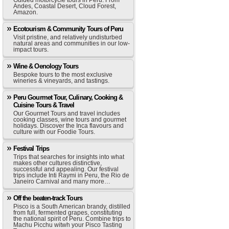
Guided motorcycle tours in Peru. From
Andes, Coastal Desert, Cloud Forest,
Amazon.
Ecotourism & Community Tours of Peru
Visit pristine, and relatively undisturbed
natural areas and communities in our low-
impact tours.
Wine & Oenology Tours
Bespoke tours to the most exclusive
wineries & vineyards, and tastings.
Peru Gourmet Tour, Culinary, Cooking &
Cuisine Tours & Travel
Our Gourmet Tours and travel includes
cooking classes, wine tours and gourmet
holidays. Discover the Inca flavours and
culture with our Foodie Tours.
Festival Trips
Trips that searches for insights into what
makes other cultures distinctive,
successful and appealing. Our festival
trips include Inti Raymi in Peru, the Rio de
Janeiro Carnival and many more…
Off the beaten-track Tours
Pisco is a South American brandy, distilled
from full, fermented grapes, constituting
the national spirit of Peru. Combine trips to
Machu Picchu witwh your Pisco Tasting