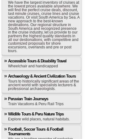
We have the largest inventory of cruises at
the lowest prices available anywhere. We
will find the perfect cruise deals, discount,
last minute cruises, cruise lines and cruise
vacations. Or visit South America by Sea. A
new approach to the best-known
destinations. Our regional structure in
South America and recognized presence
in the cruise industry, let us provide to our
partners the highest quality standards in
all our destionations, with competitive and
customized proposals for shore
excursions, overlands and pre or post
tours.
Accessible Tours & Disability Travel
Wheelchair and handicapped
Archaeology & Ancient Civilization Tours
Tours to historically significant areas of the
ancient world with specialists lecturers &
professional archaeologists.
Peruvian Train Journeys
Train Vacations & Peru Rail Trips
Wildlife Tours & Peru Nature Trips
Explore wild places, natural habitats.
Football, Soccer Tours & Football
Tournaments