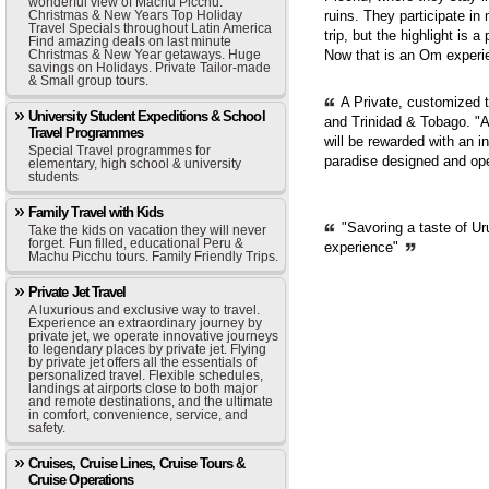
wonderful view of Machu Picchu.
ruins. They participate in
Christmas & New Years Top Holiday
Travel Specials throughout Latin America
trip, but the highlight is 
Find amazing deals on last minute
Now that is an Om experie
Christmas & New Year getaways. Huge
savings on Holidays. Private Tailor-made
& Small group tours.
A Private, customized 
University Student Expeditions & School
and Trinidad & Tobago. "A
Travel Programmes
will be rewarded with an i
Special Travel programmes for
paradise designed and op
elementary, high school & university
students
Family Travel with Kids
"Savoring a taste of Ur
Take the kids on vacation they will never
forget. Fun filled, educational Peru &
experience"
Machu Picchu tours. Family Friendly Trips.
Private Jet Travel
A luxurious and exclusive way to travel.
Experience an extraordinary journey by
private jet, we operate innovative journeys
to legendary places by private jet. Flying
by private jet offers all the essentials of
personalized travel. Flexible schedules,
landings at airports close to both major
and remote destinations, and the ultimate
in comfort, convenience, service, and
safety.
Cruises, Cruise Lines, Cruise Tours &
Cruise Operations