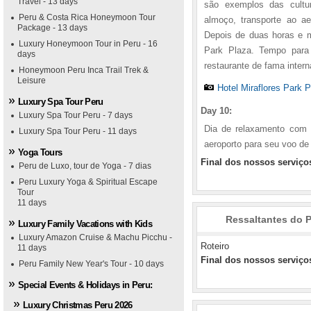
Travel - 13 days
são exemplos das cultur
Peru & Costa Rica Honeymoon Tour
almoço, transporte ao ae
Package - 13 days
Depois de duas horas e me
Luxury Honeymoon Tour in Peru - 16
Park Plaza. Tempo para
days
restaurante de fama intern
Honeymoon Peru Inca Trail Trek &
Leisure
Hotel Miraflores Park 
Luxury Spa Tour Peru
Day 10:
Luxury Spa Tour Peru - 7 days
Dia de relaxamento com 
Luxury Spa Tour Peru - 11 days
aeroporto para seu voo de 
Yoga Tours
Final dos nossos serviço
Peru de Luxo, tour de Yoga - 7 dias
Peru Luxury Yoga & Spiritual Escape
Tour
11 days
Ressaltantes do P
Luxury Family Vacations with Kids
Luxury Amazon Cruise & Machu Picchu -
Roteiro
11 days
Final dos nossos serviço
Peru Family New Year's Tour - 10 days
1
1
1
1
2
2
2
2
3
3
3
3
4
4
4
4
5
5
5
5
Special Events & Holidays in Peru:
Luxury Christmas Peru 2026