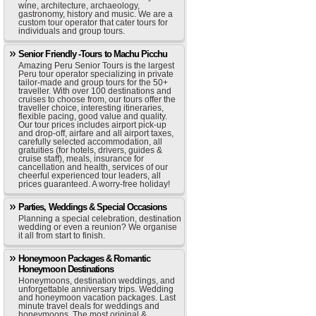
wine, architecture, archaeology,
gastronomy, history and music. We are a
custom tour operator that cater tours for
individuals and group tours.
Senior Friendly -Tours to Machu Picchu
Amazing Peru Senior Tours is the largest
Peru tour operator specializing in private
tailor-made and group tours for the 50+
traveller. With over 100 destinations and
cruises to choose from, our tours offer the
traveller choice, interesting itineraries,
flexible pacing, good value and quality.
Our tour prices includes airport pick-up
and drop-off, airfare and all airport taxes,
carefully selected accommodation, all
gratuities (for hotels, drivers, guides &
cruise staff), meals, insurance for
cancellation and health, services of our
cheerful experienced tour leaders, all
prices guaranteed. A worry-free holiday!
Parties, Weddings & Special Occasions
Planning a special celebration, destination
wedding or even a reunion? We organise
it all from start to finish.
Honeymoon Packages & Romantic
Honeymoon Destinations
Honeymoons, destination weddings, and
unforgettable anniversary trips. Wedding
and honeymoon vacation packages. Last
minute travel deals for weddings and
honeymoons. The most original &