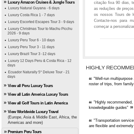
Luxury Amazon Cruises & Jungle Tours
citação fixa 90 dias,
Luxury Natural Guyana - 6 days
as reduções de preços 
os nossos Tours de l
Luxury Costa Rica 1 - 7 days
Contacte-nos para ma
Luxury Escorted Escapes Tour 3 - 9 days
começar a personalizar 
Luxury Christmas Tour to Machu Picchu
2026 - 9 days
Luxury Peru Tour 6 - 10 days
Luxury Peru Tour 3 - 11 days
Luxury Brazil Tour 3 -12 days
Luxury 12 Days Peru & Costa Rica - 12
days
HIGHLY RECOMME
Ecuador Naturally 5* Deluxe Tour - 21
days
"Well-run multipurpose 
roster of trips, from fami
View all Peru Luxury Tours
View all Latin America Luxury Tours
"Highly recommended, pr
View all Golf Tours in Latin America
knowledgeable guides"
View Worldwide Luxury Travel
(Europe, Asia & Middle East, Africa, the
"Transportation servic
Americas and more)
are flexible and extremely
Premium Peru Tours