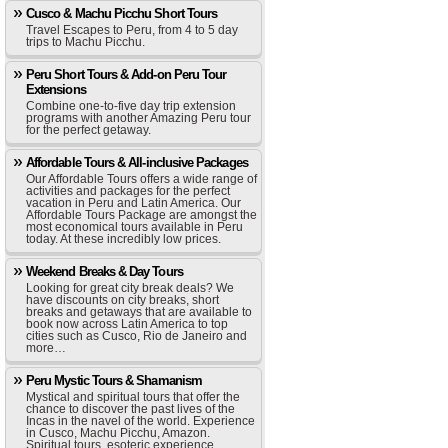
Cusco & Machu Picchu Short Tours
Travel Escapes to Peru, from 4 to 5 day
trips to Machu Picchu.
Peru Short Tours & Add-on Peru Tour
Extensions
Combine one-to-five day trip extension
programs with another Amazing Peru tour
for the perfect getaway.
Affordable Tours & All-inclusive Packages
Our Affordable Tours offers a wide range of
activities and packages for the perfect
vacation in Peru and Latin America. Our
Affordable Tours Package are amongst the
most economical tours available in Peru
today. At these incredibly low prices.
Weekend Breaks & Day Tours
Looking for great city break deals? We
have discounts on city breaks, short
breaks and getaways that are available to
book now across Latin America to top
cities such as Cusco, Rio de Janeiro and
more…
Peru Mystic Tours & Shamanism
Mystical and spiritual tours that offer the
chance to discover the past lives of the
Incas in the navel of the world. Experience
in Cusco, Machu Picchu, Amazon.
Spiritual tours, esoteric experience,