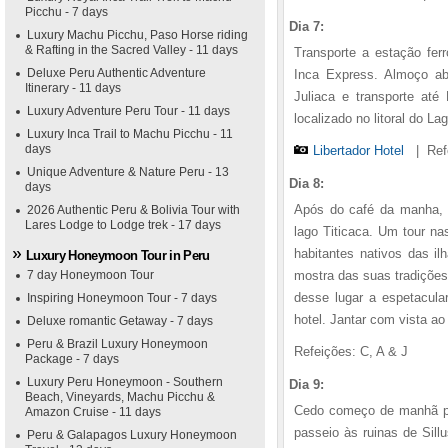
Picchu - 7 days
Dia 7:
Luxury Machu Picchu, Paso Horse riding
& Rafting in the Sacred Valley - 11 days
Transporte a estação ferr
Deluxe Peru Authentic Adventure
Inca Express. Almoço ab
Itinerary - 11 days
Juliaca e transporte até
Luxury Adventure Peru Tour - 11 days
localizado no litoral do La
Luxury Inca Trail to Machu Picchu - 11
days
Libertador Hotel
|
Ref
Unique Adventure & Nature Peru - 13
Dia 8:
days
Após do café da manha, t
2026 Authentic Peru & Bolivia Tour with
Lares Lodge to Lodge trek - 17 days
lago Titicaca. Um tour na
habitantes nativos das i
Luxury Honeymoon Tour in Peru
7 day Honeymoon Tour
mostra das suas tradições
desse lugar a espetacula
Inspiring Honeymoon Tour - 7 days
hotel. Jantar com vista ao
Deluxe romantic Getaway - 7 days
Peru & Brazil Luxury Honeymoon
Refeições: C, A & J
Package - 7 days
Luxury Peru Honeymoon - Southern
Dia 9:
Beach, Vineyards, Machu Picchu &
Cedo começo de manhã par
Amazon Cruise - 11 days
passeio às ruinas de Sillu
Peru & Galapagos Luxury Honeymoon