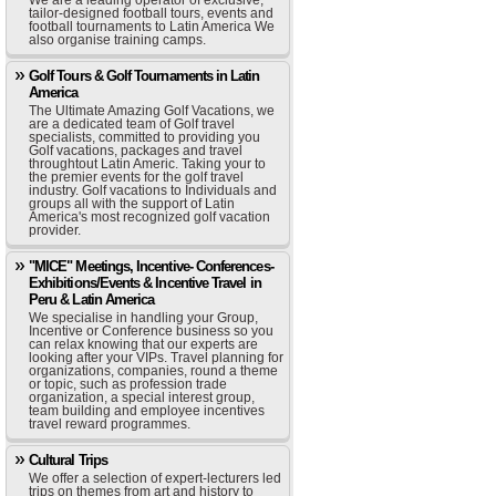
We are a leading operator of exclusive,
tailor-designed football tours, events and
football tournaments to Latin America We
also organise training camps.
Golf Tours & Golf Tournaments in Latin
America
The Ultimate Amazing Golf Vacations, we
are a dedicated team of Golf travel
specialists, committed to providing you
Golf vacations, packages and travel
throughtout Latin Americ. Taking your to
the premier events for the golf travel
industry. Golf vacations to Individuals and
groups all with the support of Latin
America's most recognized golf vacation
provider.
"MICE" Meetings, Incentive- Conferences-
Exhibitions/Events & Incentive Travel in
Peru & Latin America
We specialise in handling your Group,
Incentive or Conference business so you
can relax knowing that our experts are
looking after your VIPs. Travel planning for
organizations, companies, round a theme
or topic, such as profession trade
organization, a special interest group,
team building and employee incentives
travel reward programmes.
Cultural Trips
We offer a selection of expert-lecturers led
trips on themes from art and history to