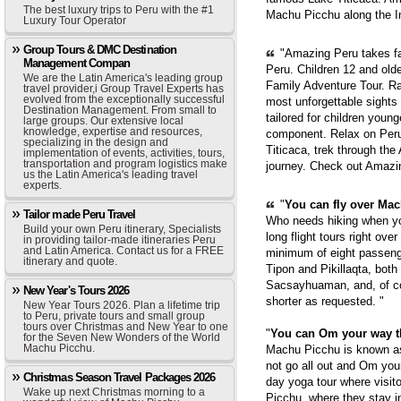
The best luxury trips to Peru with the #1
Machu Picchu along the In
Luxury Tour Operator
Group Tours & DMC Destination
"Amazing Peru takes fam
Management Compan
Peru. Children 12 and old
We are the Latin America's leading group
Family Adventure Tour. Ra
travel provider,i Group Travel Experts has
evolved from the exceptionally successful
most unforgettable sights
Destination Management. From small to
tailored for children youn
large groups. Our extensive local
knowledge, expertise and resources,
component. Relax on Peru'
specializing in the design and
Titicaca, trek through th
implementation of events, activities, tours,
transportation and program logistics make
journey. Check out Amazi
us the Latin America's leading travel
experts.
"
You can fly over Mach
Tailor made Peru Travel
Who needs hiking when yo
Build your own Peru itinerary, Specialists
long flight tours right ove
in providing tailor-made itineraries Peru
and Latin America. Contact us for a FREE
minimum of eight passenge
itinerary and quote.
Tipon and Pikillaqta, bot
Sacsayhuaman, and, of cou
New Year's Tours 2026
shorter as requested. "
New Year Tours 2026. Plan a lifetime trip
to Peru, private tours and small group
tours over Christmas and New Year to one
"
You can Om your way 
for the Seven New Wonders of the World
Machu Picchu.
Machu Picchu is known as 
not go all out and Om you
Christmas Season Travel Packages 2026
day yoga tour where visit
Wake up next Christmas morning to a
Picchu, where they stay i