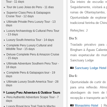
Tour - 11 days
Dia inteiro de escurão
Seguidamente, visitará a 
Tour de Luxo Joias do Peru - 11 dias
ruinas de Ollantaytambo, 
Superior Class Peru & Galapagos
Cruise Tour - 12 days
Oportunidade de explorar
Ultimate Private Peru Luxury Tour - 13
tradicional ferinha de Chin
days
Refeições: J
Luxury Archaeology & Cultural Peru Tour
- 13 days
Dia 5:
Luxury South America Tour - 14 days
Traslado privativo para
Complete Peru Luxury Cultural and
Wildlife Tour - 15 days
Bingham à Águas Calientes
Deluxe Complete Peru & Amazon Cruise
mais espetacular do mu
- 15 days
Sanctuary Lodge
Ultimate Adventure Southern Peru Tour -
18 days
Sanctuary Lodge Hote
Complete Peru & Galapagos tour - 19
Dia 6:
days
Ultimate Luxury South America Tour - 28
Oportunidade de curtir d
days
para uma reflexão. Alm
Luxury Peru Adventure & Outdoor Tours
abordagem do trem de L
Peru Authentic Adventure Scape Tour - 7
recepção e transporte ao h
days
Monastério Hotel
|
Re
Luxury Royal Inca Trail Trek to Machu