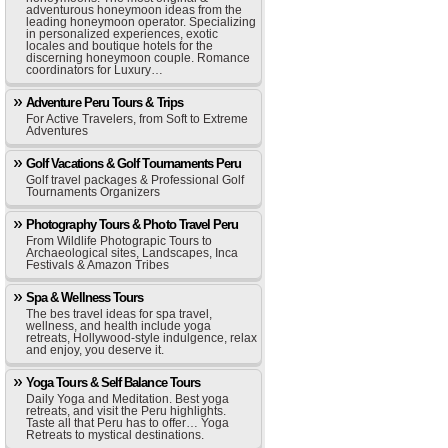
adventurous honeymoon ideas from the
leading honeymoon operator. Specializing
in personalized experiences, exotic
locales and boutique hotels for the
discerning honeymoon couple. Romance
coordinators for Luxury…
Adventure Peru Tours & Trips
For Active Travelers, from Soft to Extreme
Adventures
Golf Vacations & Golf Tournaments Peru
Golf travel packages & Professional Golf
Tournaments Organizers
Photography Tours & Photo Travel Peru
From Wildlife Photograpic Tours to
Archaeological sites, Landscapes, Inca
Festivals & Amazon Tribes
Spa & Wellness Tours
The bes travel ideas for spa travel,
wellness, and health include yoga
retreats, Hollywood-style indulgence, relax
and enjoy, you deserve it.
Yoga Tours & Self Balance Tours
Daily Yoga and Meditation. Best yoga
retreats, and visit the Peru highlights.
Taste all that Peru has to offer… Yoga
Retreats to mystical destinations.