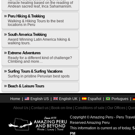
miracle healing based on the reading of
Andean sacred leaf, Inca Sahamanism.
Peru Hiking & Trekking
Walking & Hiking Tours to the best
locations in Peru
South America Trekking
Award Winning Latin America hiking &
walking tours.
Extreme Adventures
Ready for a different kind of challenge?
Climbing and more…
Surfing Tours & Surfing Vacations
Surfing in pristine Peruvian best spots
Beach & Leisure Tours
Home
|
English US
|
English UK
|
Español
|
Portugues
|
About Us
|
Contact us
|
Book-on-line
|
Conditions of sale
|
Our Offices
|
Que
Copyright © Amazing Peru - Peru Travel
Reserved Amazing Peru
This information is current as of today,
S
PM