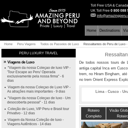
Toll Free USA & Canad
UK Toll Free
0 800 088
info@amazingperu
Home
Destinations
Vi
Home
Peru Viagens
Todos os Passeios de Luxo
Ressaltantes do Peru de Luxo 
PERU LUXURY TRAVEL
Ressaltan
Viagens de Luxo
De todos nossos tours de L
"Viagem da nossa Coleçao de luxo VIP -
antiga capital Inca em Cusco
'Tour Escape ao Peru' Operada
trem, no Hiram Bingham, até 
exclusivamente pela nossa firma" - 6
no trem Orient Express Explo
dias
Viagem da nossa Coleçao de Luxo VIP -
As atrações mais importantes - 9 dias
Lima - Cusco - Ur
"Viagem da nossa Coleçao de luxo - Um
desocoberta pessoal" - 11 dias
Coleção de Luxo, VIP Peru e Brasil tour
Roteiro
Visão Glob
Privativo - 12 dias
Completo
Roteir
Viagem da Nossa Coleção de luxo -
Viagens Autênticos - 14 dias