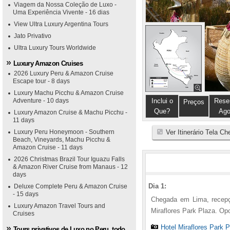
Viagem da Nossa Coleção de Luxo -
Uma Experiência Vivente - 16 dias
View Ultra Luxury Argentina Tours
Jato Privativo
Ultra Luxury Tours Worldwide
Luxury Amazon Cruises
2026 Luxury Peru & Amazon Cruise
Escape tour - 8 days
Luxury Machu Picchu & Amazon Cruise
Adventure - 10 days
Inclui o
Rese
Preços
Que?
Ago
Luxury Amazon Cruise & Machu Picchu -
11 days
Luxury Peru Honeymoon - Southern
Ver Itinerário Tela Ch
Beach, Vineyards, Machu Picchu &
Amazon Cruise - 11 days
2026 Christmas Brazil Tour Iguazu Falls
& Amazon River Cruise from Manaus - 12
days
Dia 1:
Deluxe Complete Peru & Amazon Cruise
- 15 days
Chegada em Lima, recepçã
Luxury Amazon Travel Tours and
Miraflores Park Plaza. Op
Cruises
Hotel Miraflores Park 
Tours privativos de Luxo no Peru, todo