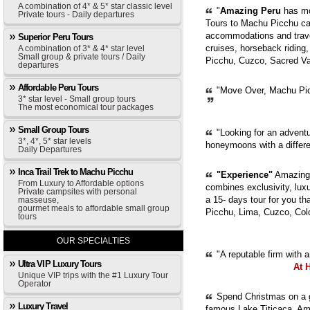
A combination of 4* & 5* star classic level
"
Amazing Peru
has mor
Private tours - Daily departures
Tours to Machu Picchu can
accommodations and trave
Superior Peru Tours
cruises, horseback riding,
A combination of 3* & 4* star level
Small group & private tours / Daily
Picchu, Cuzco, Sacred Val
departures
Affordable Peru Tours
"Move Over, Machu Picc
3* star level - Small group tours
The most economical tour packages
Small Group Tours
"Looking for an adventur
3*, 4*, 5* star levels
honeymoons with a diffe
Daily Departures
Inca Trail Trek to Machu Picchu
"Experience"
Amazing 
From Luxury to Affordable options
combines exclusivity, luxur
Private campsites with personal
a 15- days tour for you th
masseuse,
gourmet meals to affordable small group
Picchu, Lima, Cuzco, Col
tours
OUR SPECIALTIES
"A reputable firm with 
Ultra VIP Luxury Tours
At 
Unique VIP trips with the #1 Luxury Tour
Operator
Spend Christmas on a g
Luxury Travel
famous Lake Titicaca. Ama