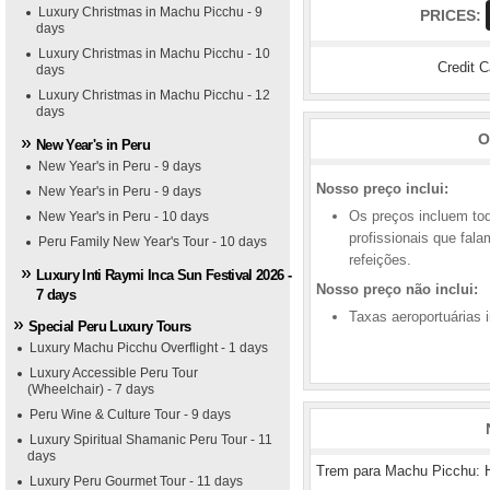
Luxury Christmas in Machu Picchu - 9
PRICES:
days
Luxury Christmas in Machu Picchu - 10
Credit 
days
Luxury Christmas in Machu Picchu - 12
days
O
New Year's in Peru
New Year's in Peru - 9 days
Nosso preço inclui:
New Year's in Peru - 9 days
Os preços incluem todo
New Year's in Peru - 10 days
profissionais que fal
Peru Family New Year's Tour - 10 days
refeições.
Luxury Inti Raymi Inca Sun Festival 2026 -
Nosso preço não inclui:
7 days
Taxas aeroportuárias i
tel Miraflores Park Plaza
nastério Hotel
nctuary Lodge Hotel
bertador Hotel
Special Peru Luxury Tours
Luxury Machu Picchu Overflight - 1 days
Luxury Accessible Peru Tour
(Wheelchair) - 7 days
Peru Wine & Culture Tour - 9 days
Luxury Spiritual Shamanic Peru Tour - 11
days
Trem para Machu Picchu: 
Luxury Peru Gourmet Tour - 11 days